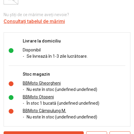
Nu știți de ce mărime aveți nevoie?
Consultați tabelul de mărimi
Livrare la domiciliu
Disponibil
-
Se livrează în 1-3 zile lucrătoare.
Stoc magazin
BBMoto Gheorgheni
-
Nu este în stoc (undefined undefined)
BBMoto Otopeni
-
În stoc 1 bucată (undefined undefined)
BBMoto Câmpulung M.
-
Nu este în stoc (undefined undefined)