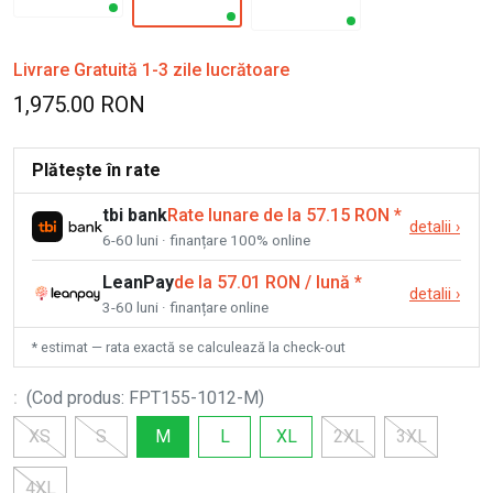
Livrare Gratuită 1-3 zile lucrătoare
1,975.00 RON
Plătește în rate
tbi bank
Rate lunare de la 57.15 RON
*
detalii
›
6-60 luni · finanțare 100% online
LeanPay
de la 57.01 RON / lună
*
detalii
›
3-60 luni · finanțare online
* estimat — rata exactă se calculează la check-out
:
(
Cod produs
:
FPT155-1012-M
)
XS
S
M
L
XL
2XL
3XL
4XL