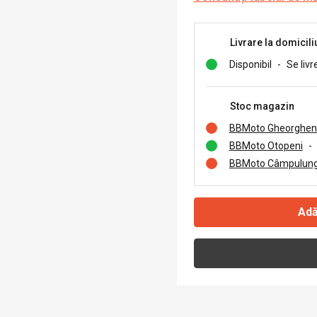
Livrare la domicili
Disponibil
-
Se livr
Stoc magazin
BBMoto Gheorghen
BBMoto Otopeni
-
BBMoto Câmpulung
Adă