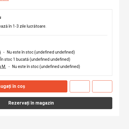
u
ează în 1-3 zile lucrătoare.
i
-
Nu este în stoc (undefined undefined)
În stoc 1 bucată (undefined undefined)
 M.
-
Nu este în stoc (undefined undefined)
ugați în coș
Rezervați în magazin