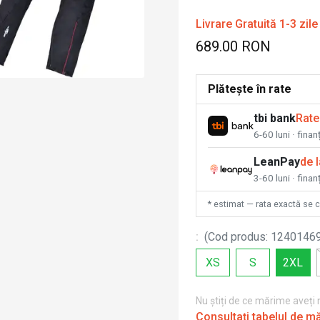
Livrare Gratuită 1-3 zile
689.00 RON
Plătește în rate
tbi bank
Rate
6-60 luni · fina
LeanPay
de 
3-60 luni · finan
* estimat — rata exactă se 
:
(
Cod produs
:
1240146
XS
S
2XL
Nu știți de ce mărime aveți
Consultați tabelul de m