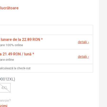
 lucrătoare
 lunare de la 22.89 RON
*
detalii
›
nțare 100% online
la 21.49 RON / lună
*
detalii
›
țare online
calculează la check-out
90012XL
)
4XL
 nevoie?
ărimi