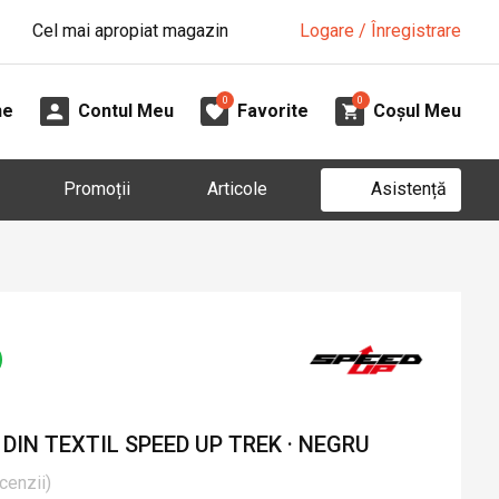
Cel mai apropiat magazin
Logare / Înregistrare
0
0
ne
Contul Meu
Favorite
Coșul Meu
Asistență
Promoții
Articole
IN TEXTIL SPEED UP TREK · NEGRU
cenzii
)