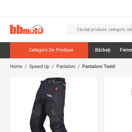
Categorii De Produse
Bărbați
Feme
Home
/
Speed Up
/
Pantaloni
/
Pantaloni Textil