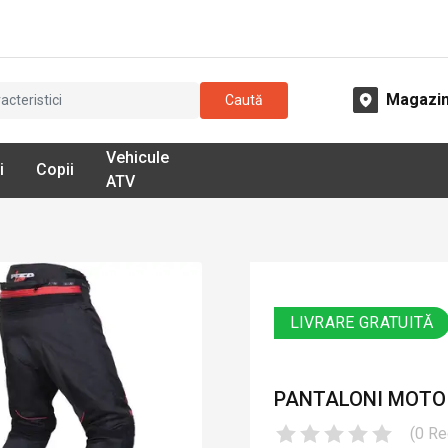
Magazi
Caută
Vehicule
i
Copii
ATV
LIVRARE GRATUITĂ
PANTALONI MOTO D
(
0
Re