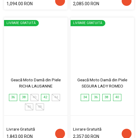
1,094.00 RON
2,085.00 RON
LIVRARE GRATUITĂ
LIVRARE GRATUITĂ
Geacă Moto Damă din Piele
Geacă Moto Damă din Piele
RICHA LAUSANNE
SEGURA LADY ROMEO
36
38
40
42
44
34
36
38
40
46
48
Livrare Gratuită
Livrare Gratuită
1,843.00 RON
2,357.00 RON