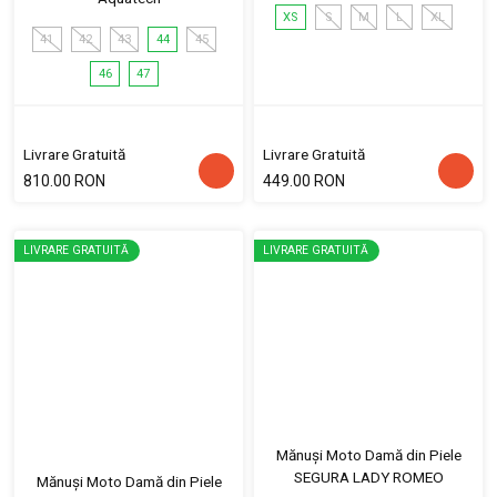
XS
S
M
L
XL
41
42
43
44
45
46
47
Livrare Gratuită
Livrare Gratuită
810.00 RON
449.00 RON
LIVRARE GRATUITĂ
LIVRARE GRATUITĂ
Mănuși Moto Damă din Piele
SEGURA LADY ROMEO
Mănuși Moto Damă din Piele