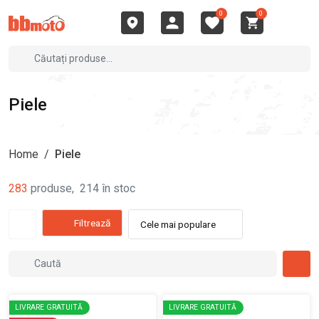
0
0
Piele
Home
/
Piele
283
produse
,
214
în stoc
Filtrează
Cele mai populare
LIVRARE GRATUITĂ
LIVRARE GRATUITĂ