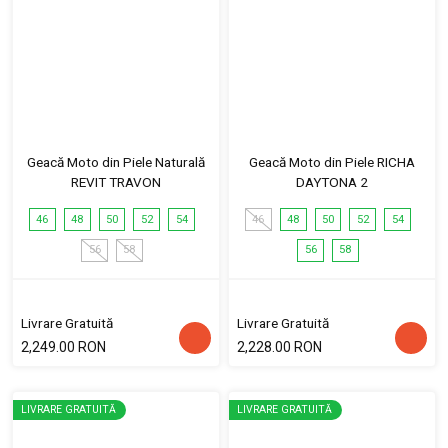
Geacă Moto din Piele Naturală
Geacă Moto din Piele RICHA
REVIT TRAVON
DAYTONA 2
46
48
50
52
54
46
48
50
52
54
56
58
56
58
Livrare Gratuită
Livrare Gratuită
2,249.00 RON
2,228.00 RON
LIVRARE GRATUITĂ
LIVRARE GRATUITĂ