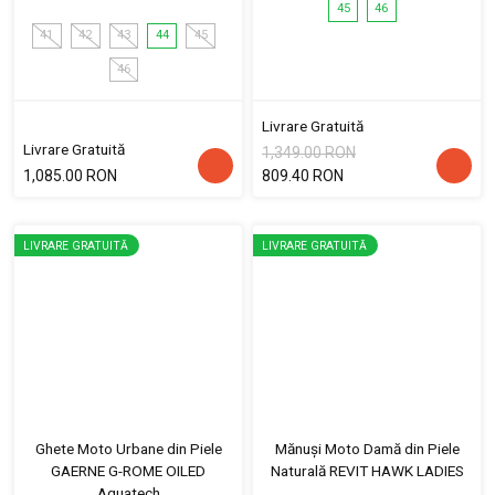
45
46
41
42
43
44
45
46
Livrare Gratuită
Livrare Gratuită
1,349.00 RON
1,085.00 RON
809.40 RON
LIVRARE GRATUITĂ
LIVRARE GRATUITĂ
Ghete Moto Urbane din Piele
Mănuși Moto Damă din Piele
GAERNE G-ROME OILED
Naturală REVIT HAWK LADIES
Aquatech