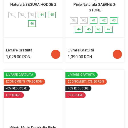
Naturală SEGURA HODGE 2
Piele Naturală GAERNE G-
STONE
41
42
43
44
45
39
40
41
42
43
46
44
45
46
47
Livrare Gratuită
Livrare Gratuită
1,028.00 RON
1,390.00 RON
LIVRARE GRATUITĂ
LIVRARE GRATUITĂ
ECONOMISIȚI
479.60 RON
ECONOMISIȚI
479.60 RON
40
%
REDUCERE
40
%
REDUCERE
LICHIDARE
LICHIDARE
Ghete Moto Damă din Piele