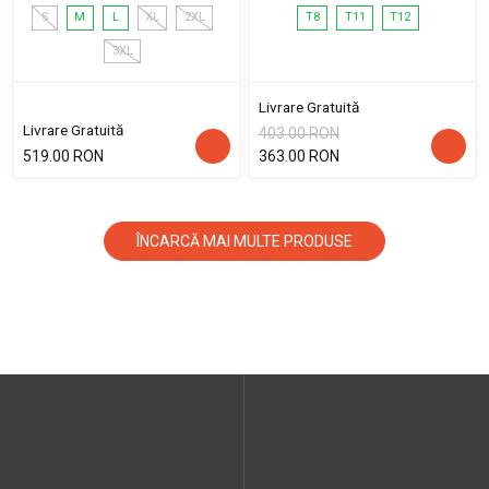
S
M
L
XL
2XL
T8
T11
T12
3XL
Livrare Gratuită
Livrare Gratuită
403.00 RON
519.00 RON
363.00 RON
ÎNCARCĂ MAI MULTE PRODUSE