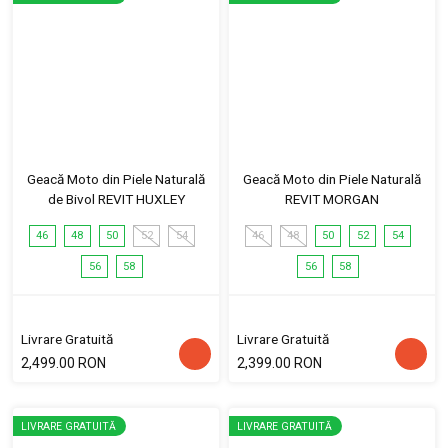
Geacă Moto din Piele Naturală
Geacă Moto din Piele Naturală
de Bivol REVIT HUXLEY
REVIT MORGAN
46
48
50
52
54
46
48
50
52
54
56
58
56
58
Livrare Gratuită
Livrare Gratuită
2,499.00 RON
2,399.00 RON
LIVRARE GRATUITĂ
LIVRARE GRATUITĂ