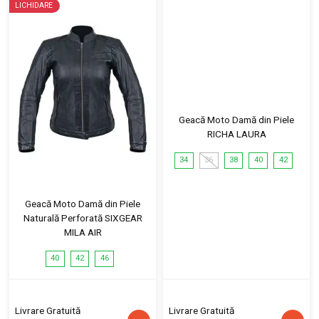
LICHIDARE
Geacă Moto Damă din Piele
RICHA LAURA
34
36
38
40
42
Geacă Moto Damă din Piele
Naturală Perforată SIXGEAR
MILA AIR
40
42
46
Livrare Gratuită
Livrare Gratuită