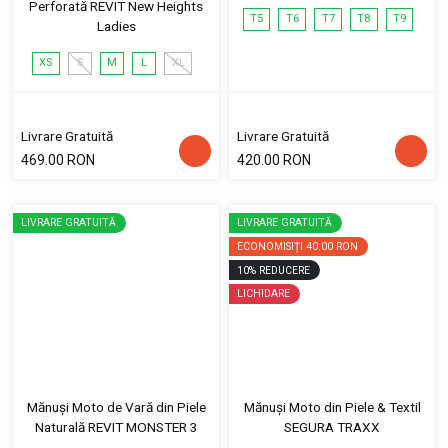
Perforată REVIT New Heights
T5
T6
T7
T8
T9
Ladies
XS
S
M
L
XL
Livrare Gratuită
Livrare Gratuită
469.00 RON
420.00 RON
LIVRARE GRATUITĂ
LIVRARE GRATUITĂ
ECONOMISIȚI
40.00 RON
10
%
REDUCERE
LICHIDARE
Mănuși Moto de Vară din Piele
Mănuși Moto din Piele & Textil
Naturală REVIT MONSTER 3
SEGURA TRAXX