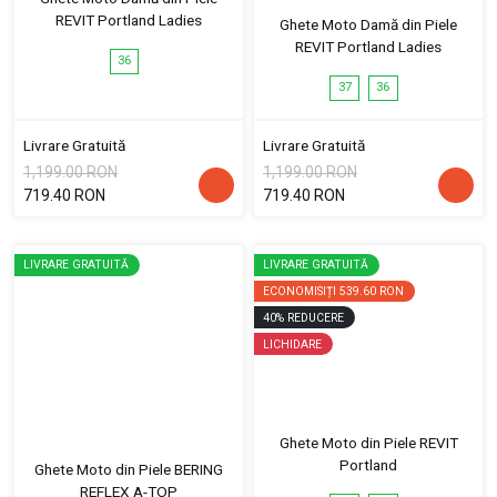
REVIT Portland Ladies
Ghete Moto Damă din Piele
REVIT Portland Ladies
36
37
36
Livrare Gratuită
Livrare Gratuită
1,199.00 RON
1,199.00 RON
719.40 RON
719.40 RON
LIVRARE GRATUITĂ
LIVRARE GRATUITĂ
ECONOMISIȚI
539.60 RON
40
%
REDUCERE
LICHIDARE
Ghete Moto din Piele REVIT
Portland
Ghete Moto din Piele BERING
REFLEX A-TOP