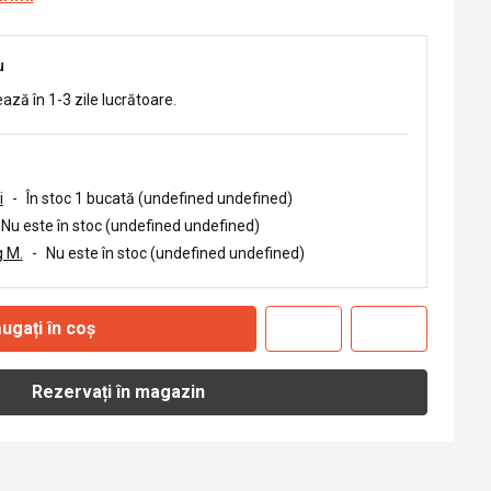
u
ează în 1-3 zile lucrătoare.
i
-
În stoc 1 bucată (undefined undefined)
Nu este în stoc (undefined undefined)
 M.
-
Nu este în stoc (undefined undefined)
ugați în coș
Rezervați în magazin