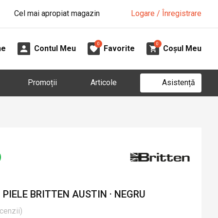
Cel mai apropiat magazin
Logare / Înregistrare
0
0
ne
Contul Meu
Favorite
Coșul Meu
Asistență
Promoții
Articole
PIELE BRITTEN AUSTIN · NEGRU
cenzii
)