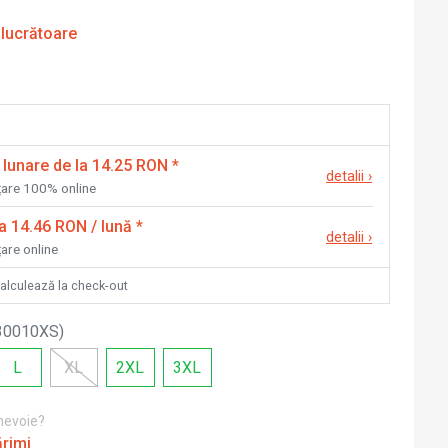
 lucrătoare
 lunare de la 14.25 RON
*
detalii
›
nțare 100% online
la 14.46 RON / lună
*
detalii
›
țare online
calculează la check-out
30010XS
)
L
XL
2XL
3XL
 nevoie?
ărimi