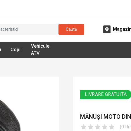
Magazi
Caută
Vehicule
i
Copii
ATV
LIVRARE GRATUITĂ
MĂNUȘI MOTO DIN 
(
0
Re