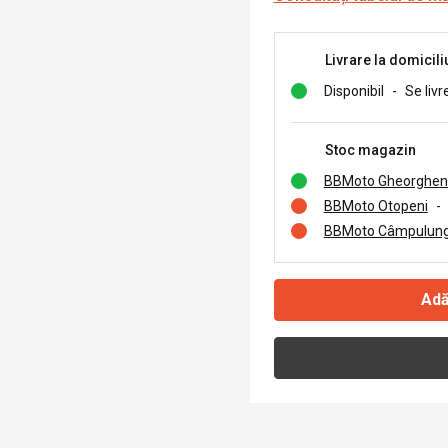
Livrare la domicili
Disponibil
-
Se livr
Stoc magazin
BBMoto Gheorghen
BBMoto Otopeni
-
BBMoto Câmpulung
Adă