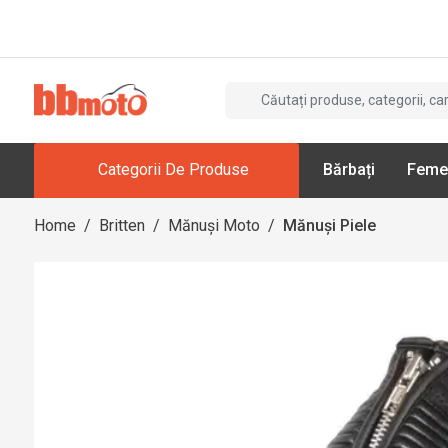
Categorii De Produse
Bărbați
Feme
Home
/
Britten
/
Mănuși Moto
/
Mănuși Piele