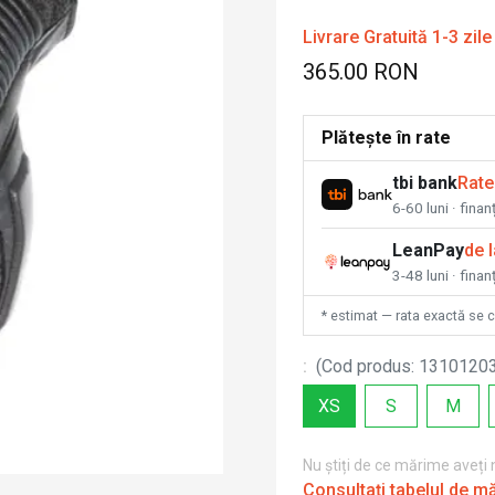
Livrare Gratuită 1-3 zile
365.00 RON
Plătește în rate
tbi bank
Rate
6-60 luni · fina
LeanPay
de 
3-48 luni · finan
* estimat — rata exactă se 
:
(
Cod produs
:
1310120
XS
S
M
Nu știți de ce mărime aveți
Consultați tabelul de m