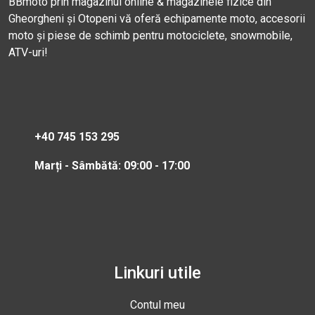
BBmoto prin magazinul online & magazinele fizice din
Gheorgheni și Otopeni vă oferă echipamente moto, accesorii
moto și piese de schimb pentru motociclete, snowmobile,
ATV-uri!
+40 745 153 295
Marți - Sâmbătă: 09:00 - 17:00
Linkuri utile
Contul meu