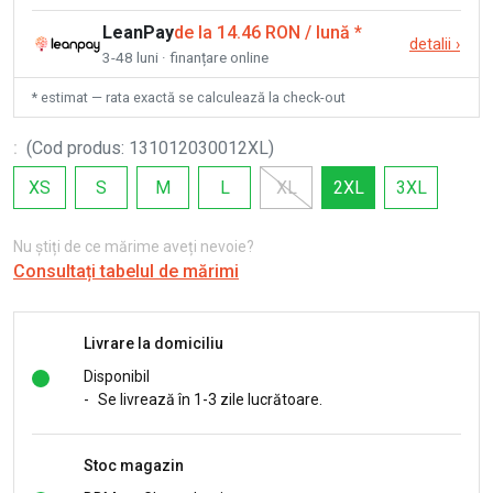
LeanPay
de la 14.46 RON / lună
*
detalii
›
3-48 luni · finanțare online
* estimat — rata exactă se calculează la check-out
:
(
Cod produs
:
131012030012XL
)
XS
S
M
L
XL
2XL
3XL
Nu știți de ce mărime aveți nevoie?
Consultați tabelul de mărimi
Livrare la domiciliu
Disponibil
-
Se livrează în 1-3 zile lucrătoare.
Stoc magazin