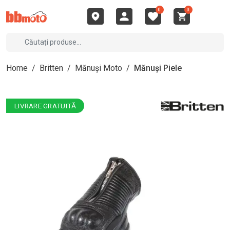
0
0
Home
/
Britten
/
Mănuși Moto
/
Mănuși Piele
LIVRARE GRATUITĂ