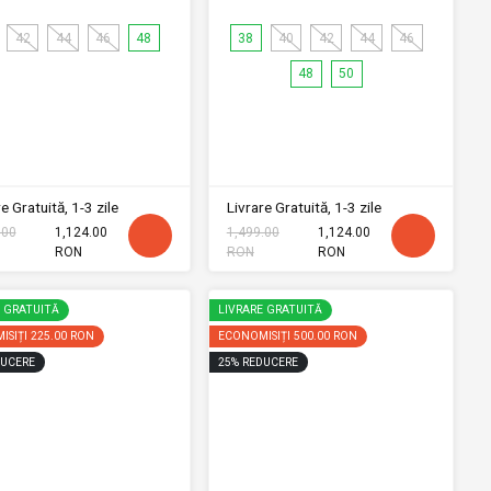
42
44
46
48
38
40
42
44
46
48
50
e Gratuită, 1-3 zile
Livrare Gratuită, 1-3 zile
.00
1,124.00
1,499.00
1,124.00
RON
RON
RON
E GRATUITĂ
LIVRARE GRATUITĂ
ISIȚI
225.00 RON
ECONOMISIȚI
500.00 RON
UCERE
25
%
REDUCERE