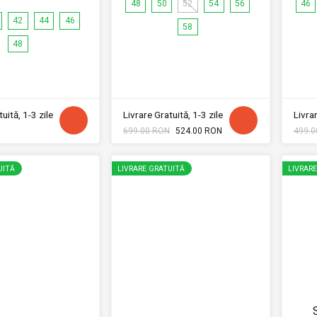
48
50
52
54
56
46
42
44
46
58
48
uită, 1-3 zile
Livrare Gratuită, 1-3 zile
Livrar
699.00 RON
524.00 RON
499.0
UITĂ
LIVRARE GRATUITĂ
LIVRAR