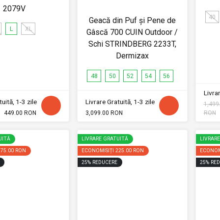
2079V
40
Geacă din Puf și Pene de
L
XL
Gâscă 700 CUIN Outdoor /
Schi STRINDBERG 2233T,
Dermizax
48
50
52
54
56
Livrar
uită, 1-3 zile
Livrare Gratuită, 1-3 zile
1,499
449.00 RON
3,099.00 RON
RON
UITĂ
LIVRARE GRATUITĂ
LIVRAR
375.00 RON
ECONOMISIȚI
225.00 RON
ECONOM
25
%
REDUCERE
25
%
RED