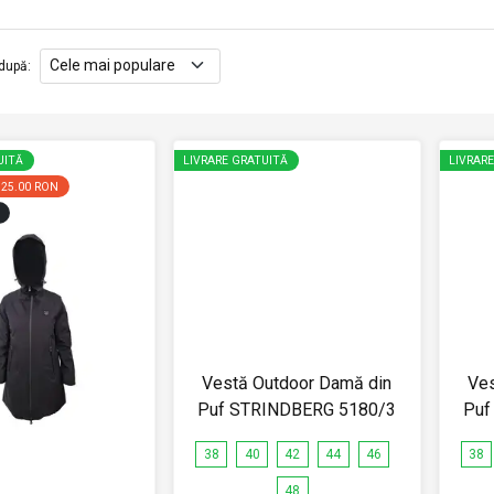
după
:
UITĂ
LIVRARE GRATUITĂ
LIVRAR
325.00 RON
Vestă Outdoor Damă din
Ves
Puf STRINDBERG 5180/3
Puf
38
40
42
44
46
38
48