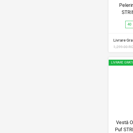
Peleri
STRI
40
Livrare Grat
1,299.00 R
LIVRARE GRAT
Vestă O
Puf STR