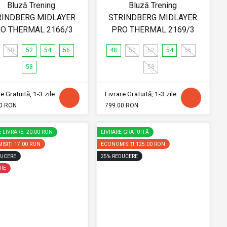
Bluză Trening
Bluză Trening
RINDBERG MIDLAYER
STRINDBERG MIDLAYER
O THERMAL 2166/3
PRO THERMAL 2169/3
50
52
54
56
48
50
52
54
56
58
58
e Gratuită, 1-3 zile
Livrare Gratuită, 1-3 zile
0 RON
799.00 RON
 LIVRARE: 20.00 RON
LIVRARE GRATUITĂ
ISIȚI
17.00 RON
ECONOMISIȚI
125.00 RON
UCERE
25
%
REDUCERE
RE