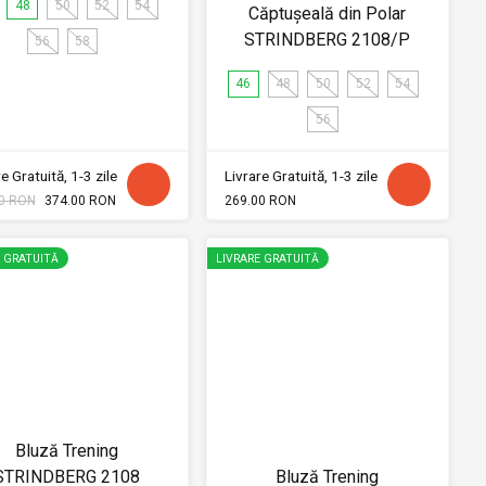
48
50
52
54
Căptușeală din Polar
STRINDBERG 2108/P
56
58
46
48
50
52
54
56
e Gratuită, 1-3 zile
Livrare Gratuită, 1-3 zile
0 RON
374.00 RON
269.00 RON
E GRATUITĂ
LIVRARE GRATUITĂ
Bluză Trening
STRINDBERG 2108
Bluză Trening