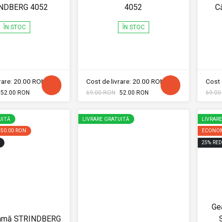
NDBERG 4052
4052
C
ÎN STOC
ÎN STOC
vrare: 20.00 RON
Cost de livrare: 20.00 RON
Cost 
52.00 RON
69.00 RON
52.00 RON
69.00
UITĂ
LIVRARE GRATUITĂ
LIVRAR
150.00 RON
ECONOM
25
%
RED
Ge
amă STRINDBERG