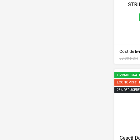
STRI
Cost de li
69.00 RON
LIVRARE GRAT
ECONOMISIȚI
25
%
REDUCERE
Geacă D