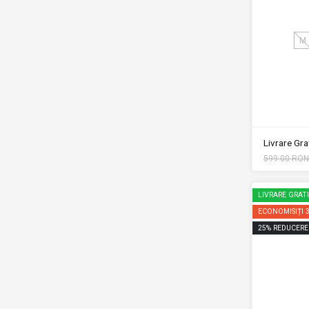
M
Livrare Grat
599.00 RON
LIVRARE GRAT
ECONOMISIȚI
25
%
REDUCERE