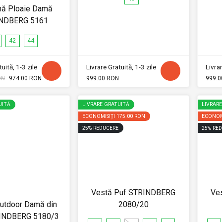
nă Ploaie Damă
NDBERG 5161
42
44
uită, 1-3 zile
Livrare Gratuită, 1-3 zile
Livrar
ON
974.00 RON
999.00 RON
999.0
UITĂ
LIVRARE GRATUITĂ
LIVRAR
ECONOMISIȚI
175.00 RON
ECONOM
25
%
REDUCERE
25
%
RED
Vestă Puf STRINDBERG
Ve
utdoor Damă din
2080/20
INDBERG 5180/3