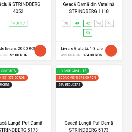
ăciulă STRINDBERG
Geacă Damă din Vatelină
4052
STRINDBERG 1118
ÎN STOC
38
40
42
44
46
50
de livrare: 20.00 RON
Livrare Gratuită, 1-3 zile
 RON
52.00 RON
499.00 RON
374.00 RON
E GRATUITĂ
LIVRARE GRATUITĂ
ISIȚI
375.00 RON
ECONOMISIȚI
375.00 RON
UCERE
25
%
REDUCERE
acă Lungă Puf Damă
Geacă Lungă Puf Damă
STRINDBERG 5173
STRINDBERG 5173