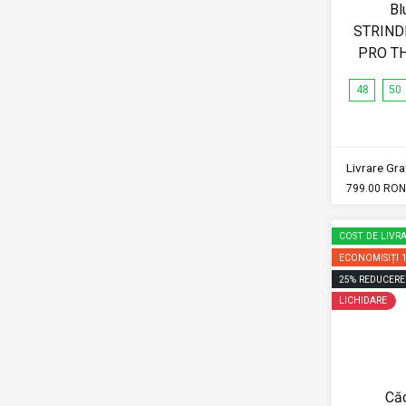
Bl
STRIND
PRO T
48
50
Livrare Grat
799.00 RON
COST DE LIVRA
ECONOMISIȚI
25
%
REDUCERE
LICHIDARE
Căc