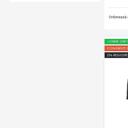
Ordonează 
LIVRARE GRAT
ECONOMISIȚI
25
%
REDUCERE