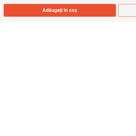
Adăugați în coș
info@bbmoto.ro
Magazin
Otopeni
Str. Ferme D Nr. 2
Otopeni, Ilfov
Marți - Sâmbătă: 10:00 - 18:00
0755 141 155