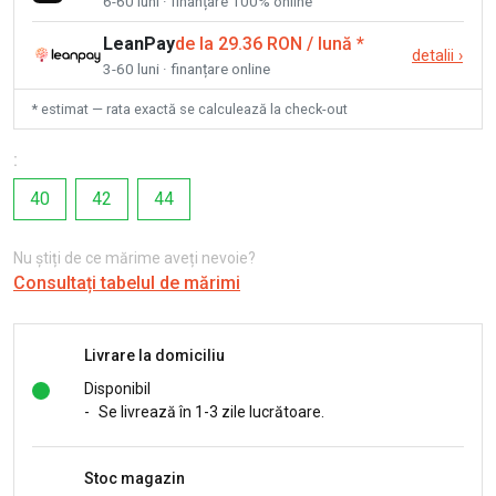
6-60 luni · finanțare 100% online
LeanPay
de la 29.36 RON / lună
*
detalii
›
3-60 luni · finanțare online
* estimat — rata exactă se calculează la check-out
:
40
42
44
Nu știți de ce mărime aveți nevoie?
Consultați tabelul de mărimi
Livrare la domiciliu
Disponibil
-
Se livrează în 1-3 zile lucrătoare.
Stoc magazin