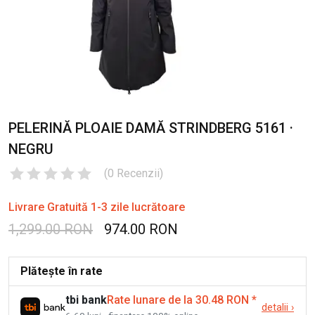
PELERINĂ PLOAIE DAMĂ STRINDBERG 5161 ·
NEGRU
(
0
Recenzii
)
Livrare Gratuită 1-3 zile lucrătoare
1,299.00 RON
974.00 RON
Plătește în rate
tbi bank
Rate lunare de la 30.48 RON
*
detalii
›