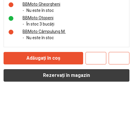
BBMoto Gheorgheni
-
Nu este în stoc
BBMoto Otopeni
-
În stoc 3 bucăți
BBMoto Câmpulung M.
-
Nu este în stoc
Adăugați în coș
Rezervați în magazin