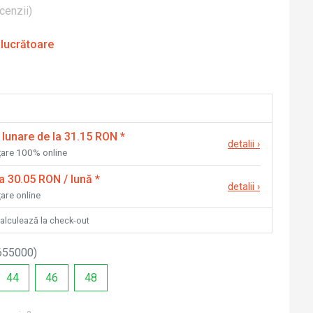
cenzii
)
 lucrătoare
 lunare de la 31.15 RON
*
detalii
›
nțare 100% online
la 30.05 RON / lună
*
detalii
›
țare online
calculează la check-out
655000
)
44
46
48