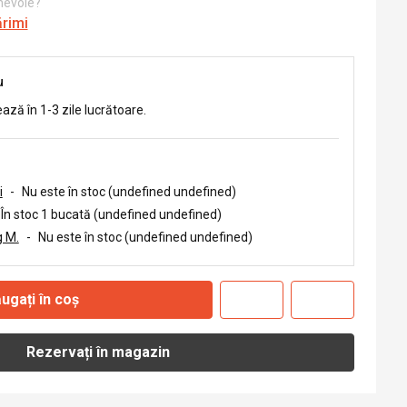
 nevoie?
ărimi
u
ează în 1-3 zile lucrătoare.
i
-
Nu este în stoc (undefined undefined)
În stoc 1 bucată (undefined undefined)
 M.
-
Nu este în stoc (undefined undefined)
ugați în coș
Rezervați în magazin