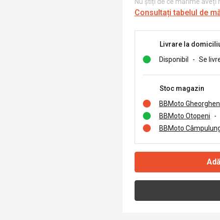
Nu știți de ce mărime aveți
Consultați tabelul de m
Livrare la domicili
Disponibil
-
Se livr
Stoc magazin
BBMoto Gheorghen
BBMoto Otopeni
-
BBMoto Câmpulung
Adă