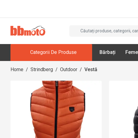
Categorii De Produse
Bărbați
Feme
Home
/
Strindberg
/
Outdoor
/
Vestă