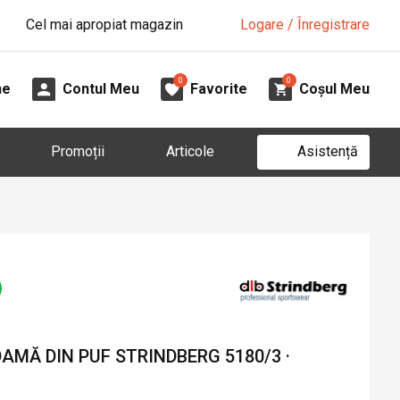
Cel mai apropiat magazin
Logare / Înregistrare
0
0
ne
Contul Meu
Favorite
Coșul Meu
Asistență
Promoții
Articole
MĂ DIN PUF STRINDBERG 5180/3 ·