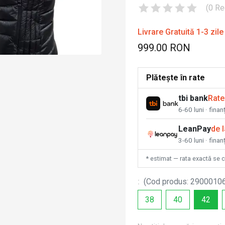
(
0
Re
Livrare Gratuită 1-3 zile
999.00 RON
Plătește în rate
tbi bank
Rate
6-60 luni · fina
LeanPay
de 
3-60 luni · finan
* estimat — rata exactă se 
:
(
Cod produs
:
2900010
38
40
42