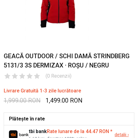
GEACĂ OUTDOOR / SCHI DAMĂ STRINDBERG
5131/3 3S DERMIZAX · ROȘU / NEGRU
(
0
Recenzii
)
Livrare Gratuită 1-3 zile lucrătoare
1,999.00 RON
1,499.00 RON
Plătește în rate
tbi bank
Rate lunare de la 44.47 RON
*
detalii
›