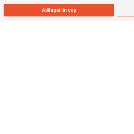
Adăugați în coș
info@bbmoto.ro
Magazin
Otopeni
Str. Ferme D Nr. 2
Otopeni, Ilfov
Marți - Sâmbătă: 10:00 - 18:00
0755 141 155