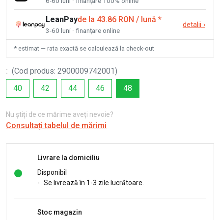
6-60 luni · finanțare 100% online
LeanPay
de la 43.86 RON / lună
*
detalii
›
3-60 luni · finanțare online
* estimat — rata exactă se calculează la check-out
:
(
Cod produs
:
2900009742001
)
40
42
44
46
48
Nu știți de ce mărime aveți nevoie?
Consultați tabelul de mărimi
Livrare la domiciliu
Disponibil
-
Se livrează în 1-3 zile lucrătoare.
Stoc magazin