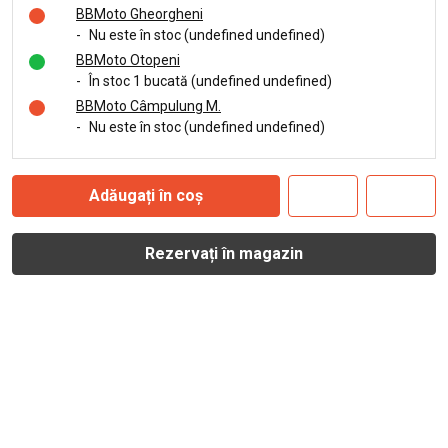
BBMoto Gheorgheni
-
Nu este în stoc (undefined undefined)
BBMoto Otopeni
-
În stoc 1 bucată (undefined undefined)
BBMoto Câmpulung M.
-
Nu este în stoc (undefined undefined)
Adăugați în coș
Rezervați în magazin