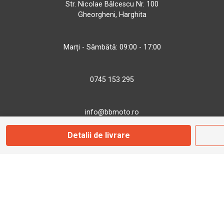
Str. Nicolae Bălcescu Nr. 100
Gheorgheni, Harghita
Marți - Sâmbătă: 09:00 - 17:00
0745 153 295
info@bbmoto.ro
Detalii de livrare
Magazin
Otopeni
Str. Ferme D Nr. 2
Otopeni, Ilfov