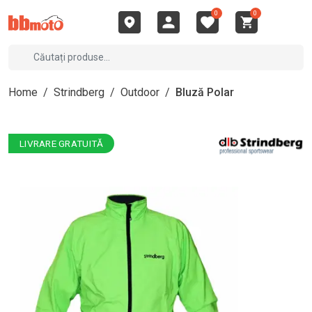
0
0
Home
/
Strindberg
/
Outdoor
/
Bluză Polar
LIVRARE GRATUITĂ