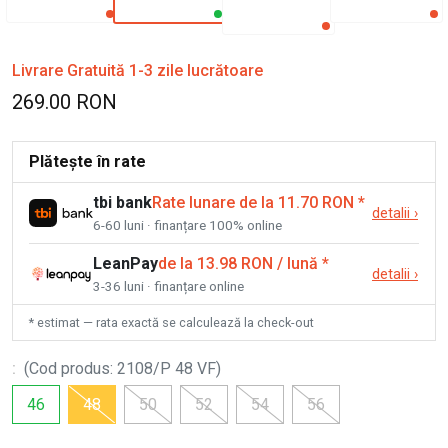
Livrare Gratuită 1-3 zile lucrătoare
269.00 RON
Plătește în rate
tbi bank
Rate lunare de la 11.70 RON
*
detalii
›
6-60 luni · finanțare 100% online
LeanPay
de la 13.98 RON / lună
*
detalii
›
3-36 luni · finanțare online
* estimat — rata exactă se calculează la check-out
:
(
Cod produs
:
2108/P 48 VF
)
46
48
50
52
54
56