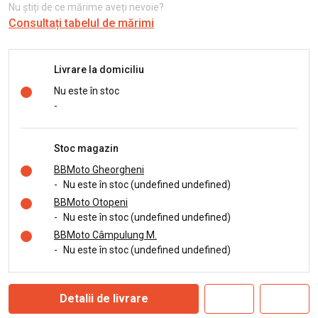
Nu știți de ce mărime aveți nevoie?
Consultați tabelul de mărimi
Livrare la domiciliu
Nu este în stoc
-
Stoc magazin
BBMoto Gheorgheni
-
Nu este în stoc (undefined undefined)
BBMoto Otopeni
-
Nu este în stoc (undefined undefined)
BBMoto Câmpulung M.
-
Nu este în stoc (undefined undefined)
Detalii de livrare