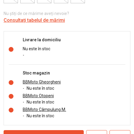
Nu știți de ce mărime aveți nevoie?
Consultați tabelul de mărimi
Livrare la domiciliu
Nu este în stoc
-
Stoc magazin
BBMoto Gheorgheni
-
Nu este în stoc
BBMoto Otopeni
-
Nu este în stoc
BBMoto Câmpulung M.
-
Nu este în stoc