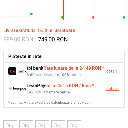
Livrare Gratuită 1-3 zile lucrătoare
999.00 RON
749.00 RON
Plătește în rate
tbi bank
Rate lunare de la 24.49 RON
*
detalii
›
6-60 luni · finanțare 100% online
LeanPay
de la 23.15 RON / lună
*
detalii
›
3-60 luni · finanțare online
* estimat — rata exactă se calculează la check-out
:
46
48
50
52
54