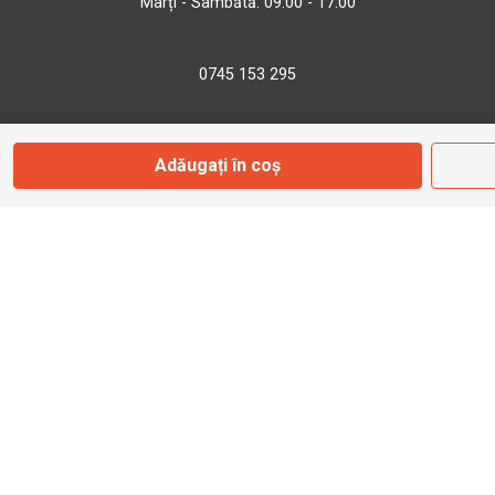
Marți - Sâmbătă: 09:00 - 17:00
0745 153 295
info@bbmoto.ro
Adăugați în coș
Magazin
Otopeni
Str. Ferme D Nr. 2
Otopeni, Ilfov
Marți - Sâmbătă: 10:00 - 18:00