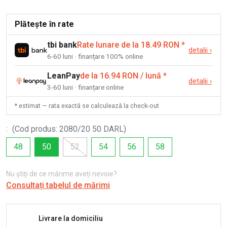
Plătește în rate
tbi bank
Rate lunare de la 18.49 RON
*
detalii
›
6-60 luni · finanțare 100% online
LeanPay
de la 16.94 RON / lună
*
detalii
›
3-60 luni · finanțare online
* estimat — rata exactă se calculează la check-out
:
(
Cod produs
:
2080/20 50 DARL
)
48
50
52
54
56
58
Nu știți de ce mărime aveți nevoie?
Consultați tabelul de mărimi
Livrare la domiciliu