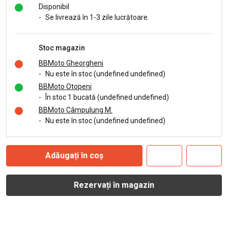
Disponibil
-
Se livrează în 1-3 zile lucrătoare.
Stoc magazin
BBMoto Gheorgheni
-
Nu este în stoc (undefined undefined)
BBMoto Otopeni
-
În stoc 1 bucată (undefined undefined)
BBMoto Câmpulung M.
-
Nu este în stoc (undefined undefined)
Adăugați în coș
Rezervați în magazin