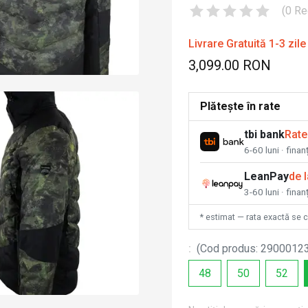
(
0
Re
Livrare Gratuită 1-3 zile
3,099.00 RON
Plătește în rate
tbi bank
Rate
6-60 luni · fina
LeanPay
de 
3-60 luni · finan
* estimat — rata exactă se 
:
(
Cod produs
:
2900012
48
50
52