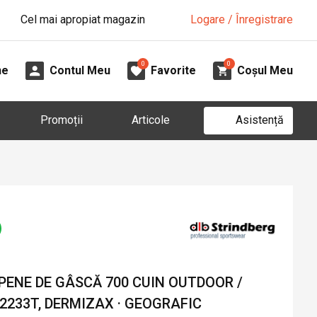
Cel mai apropiat magazin
Logare / Înregistrare
0
0
ne
Contul Meu
Favorite
Coșul Meu
Asistență
Promoții
Articole
 PENE DE GÂSCĂ 700 CUIN OUTDOOR /
2233T, DERMIZAX · GEOGRAFIC