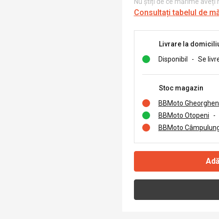
Nu știți de ce mărime aveți
Consultați tabelul de m
Livrare la domicili
Disponibil
-
Se livr
Stoc magazin
BBMoto Gheorghen
BBMoto Otopeni
-
BBMoto Câmpulung
Adă