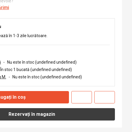
 nevoie?
ărimi
u
ează în 1-3 zile lucrătoare.
i
-
Nu este în stoc (undefined undefined)
În stoc 1 bucată (undefined undefined)
 M.
-
Nu este în stoc (undefined undefined)
ugați în coș
Rezervați în magazin