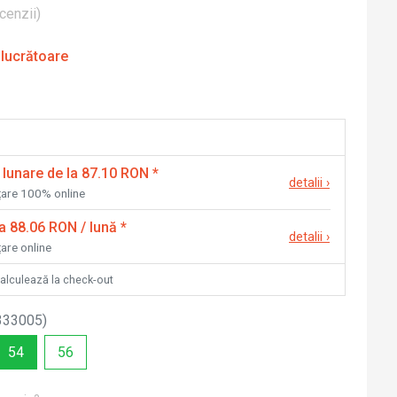
cenzii
)
 lucrătoare
 lunare de la 87.10 RON
*
detalii
›
nțare 100% online
la 88.06 RON / lună
*
detalii
›
țare online
calculează la check-out
333005
)
54
56