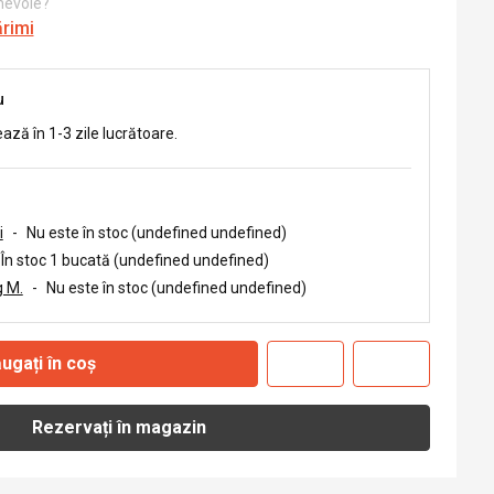
 nevoie?
ărimi
u
ează în 1-3 zile lucrătoare.
i
-
Nu este în stoc (undefined undefined)
În stoc 1 bucată (undefined undefined)
 M.
-
Nu este în stoc (undefined undefined)
ugați în coș
Rezervați în magazin