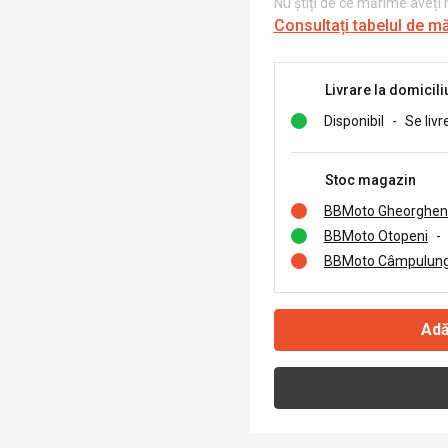
Nu știți de ce mărime aveți
Consultați tabelul de m
Livrare la domicili
Disponibil
-
Se livr
Stoc magazin
BBMoto Gheorghen
BBMoto Otopeni
-
BBMoto Câmpulung
Adă