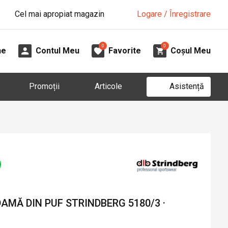
Cel mai apropiat magazin
Logare / Înregistrare
0
0
ne
Contul Meu
Favorite
Coșul Meu
Asistență
Promoții
Articole
MĂ DIN PUF STRINDBERG 5180/3 ·