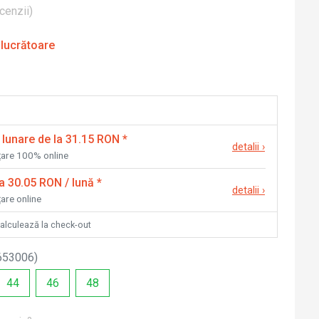
cenzii
)
 lucrătoare
 lunare de la 31.15 RON
*
detalii
›
nțare 100% online
la 30.05 RON / lună
*
detalii
›
țare online
calculează la check-out
653006
)
44
46
48