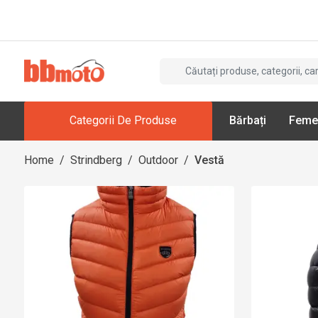
Categorii De Produse
Bărbați
Feme
Home
/
Strindberg
/
Outdoor
/
Vestă