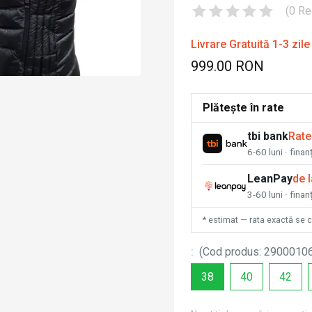
(
0
Re
Livrare Gratuită 1-3 zile
999.00 RON
Plătește în rate
tbi bank
Rate
6-60 luni · fina
LeanPay
de 
3-60 luni · finan
* estimat — rata exactă se 
:
(
Cod produs
:
2900010
38
40
42