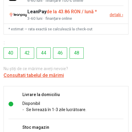
6-60 luni · finanțare 100% online
LeanPay
de la 43.86 RON / lună
*
detalii
›
3-60 luni · finanțare online
* estimat — rata exactă se calculează la check-out
:
40
42
44
46
48
Nu știți de ce mărime aveți nevoie?
Consultați tabelul de mărimi
Livrare la domiciliu
Disponibil
-
Se livrează în 1-3 zile lucrătoare.
Stoc magazin