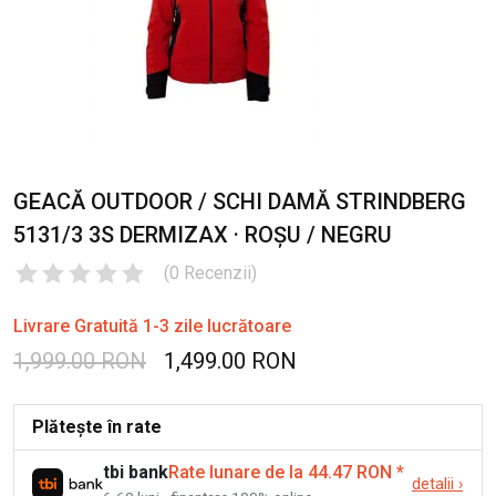
GEACĂ OUTDOOR / SCHI DAMĂ STRINDBERG
5131/3 3S DERMIZAX · ROȘU / NEGRU
(
0
Recenzii
)
Livrare Gratuită 1-3 zile lucrătoare
1,999.00 RON
1,499.00 RON
Plătește în rate
tbi bank
Rate lunare de la 44.47 RON
*
detalii
›