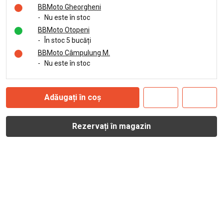
BBMoto Gheorgheni
-
Nu este în stoc
BBMoto Otopeni
-
În stoc 5 bucăți
BBMoto Câmpulung M.
-
Nu este în stoc
Adăugați în coș
Rezervați în magazin