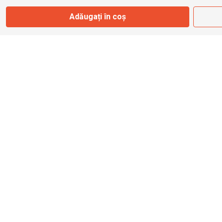
Adăugați în coș
info@bbmoto.ro
Magazin
Otopeni
Str. Ferme D Nr. 2
Otopeni, Ilfov
Marți - Sâmbătă: 10:00 - 18:00
0755 141 155