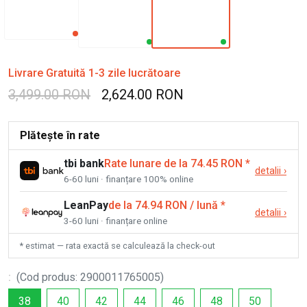
Livrare Gratuită 1-3 zile lucrătoare
3,499.00 RON
2,624.00 RON
Plătește în rate
tbi bank
Rate lunare de la 74.45 RON
*
detalii
›
6-60 luni · finanțare 100% online
LeanPay
de la 74.94 RON / lună
*
detalii
›
3-60 luni · finanțare online
* estimat — rata exactă se calculează la check-out
:
(
Cod produs
:
2900011765005
)
38
40
42
44
46
48
50