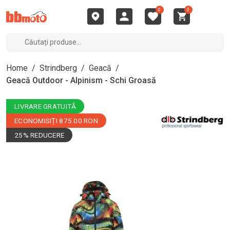
0
0
Home
/
Strindberg
/
Geacă
/
Geacă Outdoor - Alpinism - Schi Groasă
LIVRARE GRATUITĂ
ECONOMISIȚI 875.00 RON
25% REDUCERE