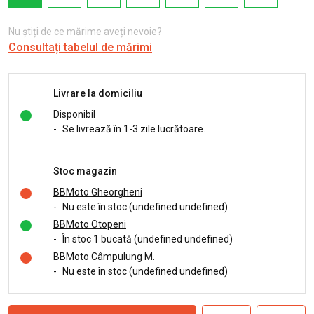
Nu știți de ce mărime aveți nevoie?
Consultați tabelul de mărimi
Livrare la domiciliu
Disponibil
-
Se livrează în 1-3 zile lucrătoare.
Stoc magazin
BBMoto Gheorgheni
-
Nu este în stoc (undefined undefined)
BBMoto Otopeni
-
În stoc 1 bucată (undefined undefined)
BBMoto Câmpulung M.
-
Nu este în stoc (undefined undefined)