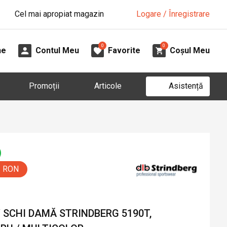
Cel mai apropiat magazin
Logare / Înregistrare
0
0
ne
Contul Meu
Favorite
Coșul Meu
Asistență
Promoții
Articole
0 RON
 SCHI DAMĂ STRINDBERG 5190T,