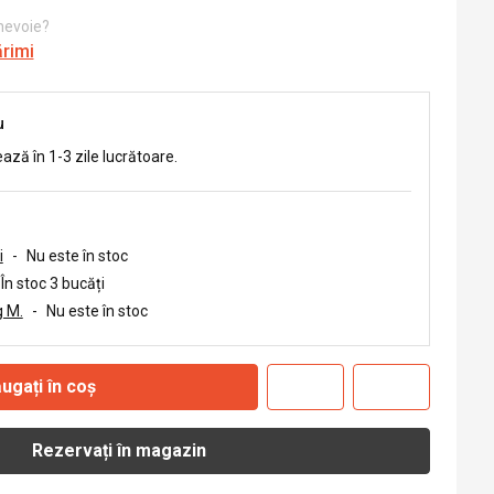
 nevoie?
ărimi
u
ează în 1-3 zile lucrătoare.
i
-
Nu este în stoc
În stoc 3 bucăți
 M.
-
Nu este în stoc
ugați în coș
Rezervați în magazin