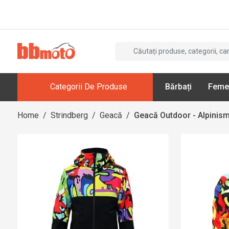
Categorii De Produse
Bărbați
Feme
Home
/
Strindberg
/
Geacă
/
Geacă Outdoor - Alpinism