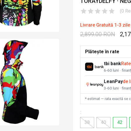
TORAYDELFY · NE
(
0
Re
Livrare Gratuită 1-3 zile
2,899.00 RON
2,1
Plătește în rate
tbi bank
Rate
6-60 luni · fina
LeanPay
de 
3-60 luni · finan
* estimat — rata exactă se 
:
38
40
42