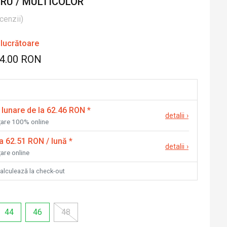
GRU / MULTICOLOR
cenzii
)
 lucrătoare
74.00 RON
 lunare de la 62.46 RON
*
detalii
›
nțare 100% online
la 62.51 RON / lună
*
detalii
›
țare online
calculează la check-out
44
46
48