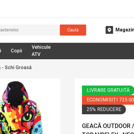
Magazi
Caută
Vehicule
i
Copii
ATV
 - Schi Groasă
LIVRARE GRATUITĂ
ECONOMISIȚI 725.0
25% REDUCERE
GEACĂ OUTDOOR /