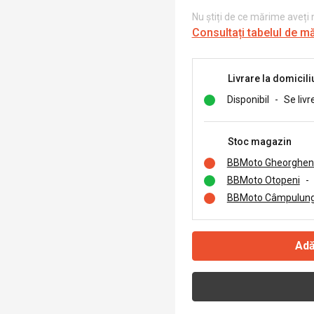
Nu știți de ce mărime aveți
Consultați tabelul de m
Livrare la domicili
Disponibil
-
Se livr
Stoc magazin
BBMoto Gheorghen
BBMoto Otopeni
-
BBMoto Câmpulung
Adă