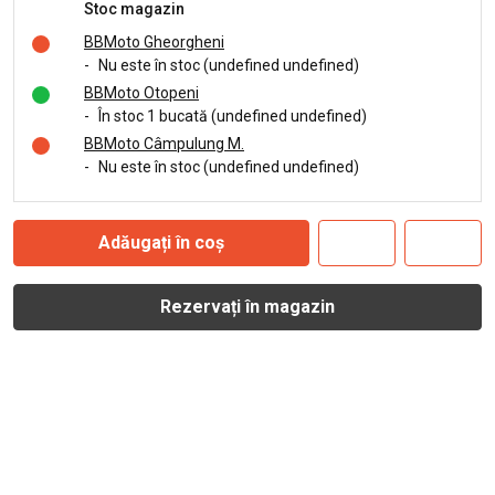
Stoc magazin
BBMoto Gheorgheni
-
Nu este în stoc (undefined undefined)
BBMoto Otopeni
-
În stoc 1 bucată (undefined undefined)
BBMoto Câmpulung M.
-
Nu este în stoc (undefined undefined)
Adăugați în coș
Rezervați în magazin