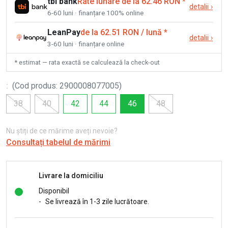
tbi bank
Rate lunare de la 62.46 RON
*
detalii
›
6-60 luni · finanțare 100% online
LeanPay
de la 62.51 RON / lună
*
detalii
›
3-60 luni · finanțare online
* estimat — rata exactă se calculează la check-out
:
(
Cod produs
:
2900008077005
)
38
40
42
44
46
48
Nu știți de ce mărime aveți nevoie?
Consultați tabelul de mărimi
Livrare la domiciliu
Disponibil
-
Se livrează în 1-3 zile lucrătoare.