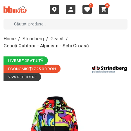
0
0
Home
/
Strindberg
/
Geacă
/
Geacă Outdoor - Alpinism - Schi Groasă
LIVRARE GRATUITĂ
ECONOMISIȚI 725.00 RON
25% REDUCERE