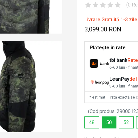
(
0
Re
Livrare Gratuită 1-3 zile
3,099.00 RON
Plătește în rate
tbi bank
Rate
6-60 luni · fina
LeanPay
de 
3-60 luni · finan
* estimat — rata exactă se 
:
(
Cod produs
:
2900012
48
50
52