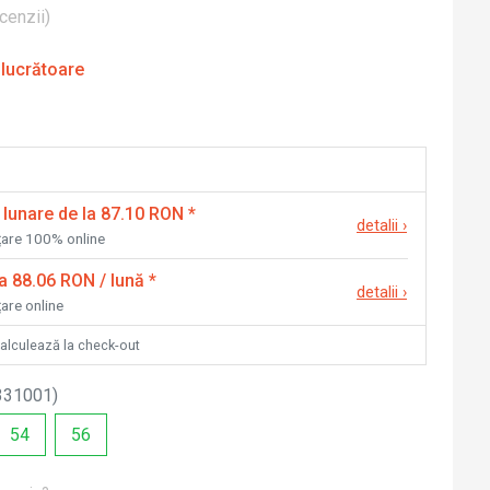
cenzii
)
 lucrătoare
 lunare de la 87.10 RON
*
detalii
›
nțare 100% online
la 88.06 RON / lună
*
detalii
›
țare online
calculează la check-out
331001
)
54
56