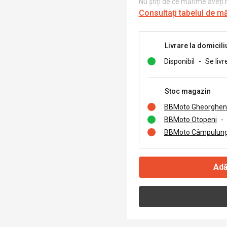
Nu știți de ce mărime aveți
Consultați tabelul de m
Livrare la domicili
Disponibil
-
Se livr
Stoc magazin
BBMoto Gheorghen
BBMoto Otopeni
-
BBMoto Câmpulung
Adă