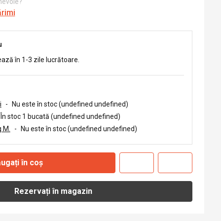
 nevoie?
ărimi
u
ează în 1-3 zile lucrătoare.
i
-
Nu este în stoc (undefined undefined)
În stoc 1 bucată (undefined undefined)
 M.
-
Nu este în stoc (undefined undefined)
ugați în coș
Rezervați în magazin