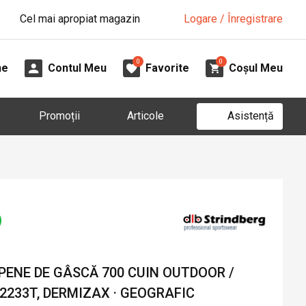
Cel mai apropiat magazin
Logare / Înregistrare
0
0
ne
Contul Meu
Favorite
Coșul Meu
Asistență
Promoții
Articole
 PENE DE GÂSCĂ 700 CUIN OUTDOOR /
2233T, DERMIZAX · GEOGRAFIC