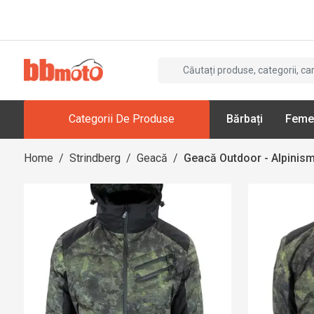
Categorii De Produse
Bărbați
Feme
Home
/
Strindberg
/
Geacă
/
Geacă Outdoor - Alpinism