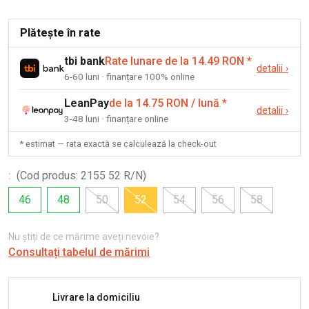
Plătește în rate
tbi bank
Rate lunare de la 14.49 RON
*
detalii
›
6-60 luni · finanțare 100% online
LeanPay
de la 14.75 RON / lună
*
detalii
›
3-48 luni · finanțare online
* estimat — rata exactă se calculează la check-out
:
(
Cod produs
:
2155 52 R/N
)
46
48
50
52
54
56
58
Nu știți de ce mărime aveți nevoie?
Consultați tabelul de mărimi
Livrare la domiciliu