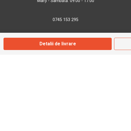
Marți - Sâmbătă: 09:00 - 17:00
0745 153 295
info@bbmoto.ro
Detalii de livrare
Magazin
Otopeni
Str. Ferme D Nr. 2
Otopeni, Ilfov
Marți - Sâmbătă: 10:00 - 18:00