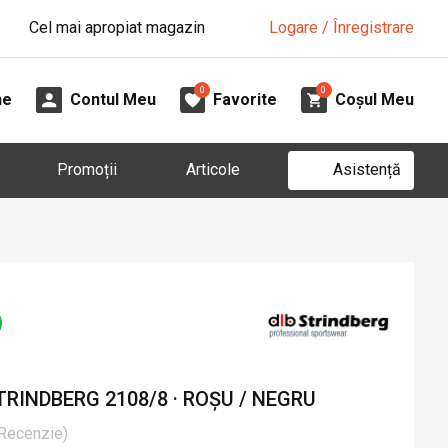
Cel mai apropiat magazin
Logare / Înregistrare
0
0
ne
Contul Meu
Favorite
Coșul Meu
Asistență
Promoții
Articole
RINDBERG 2108/8 · ROȘU / NEGRU
Recenzie
)