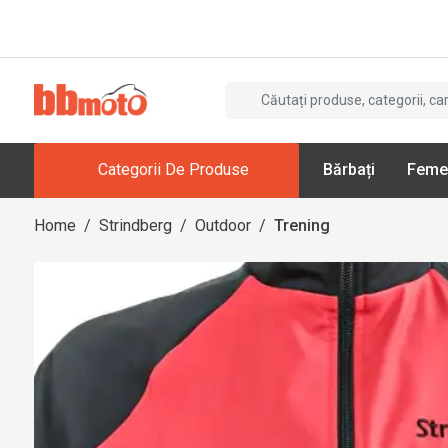
Categorii De Produse
Bărbați
Feme
Home
/
Strindberg
/
Outdoor
/
Trening