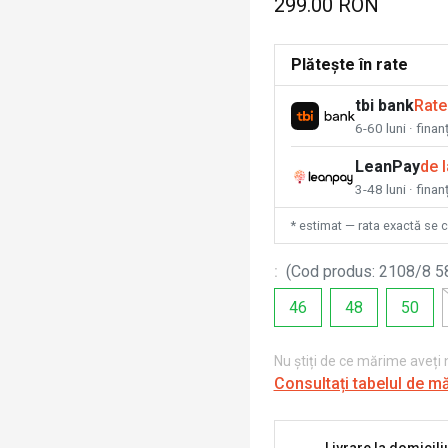
299.00 RON
Plătește în rate
tbi bank
Rate
6-60 luni · fina
LeanPay
de 
3-48 luni · finan
* estimat — rata exactă se 
:
(
Cod produs
:
2108/8 5
46
48
50
Nu știți de ce mărime aveți
Consultați tabelul de m