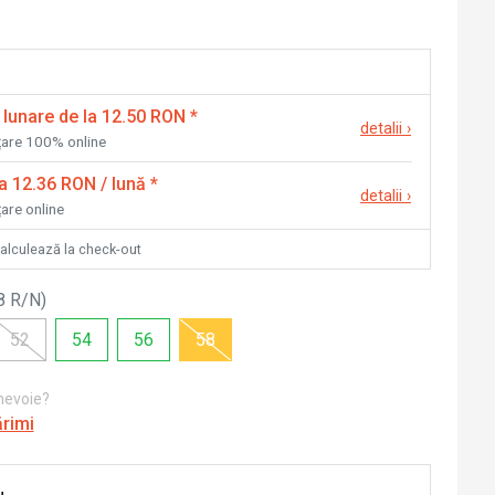
 lunare de la 12.50 RON
*
detalii
›
nțare 100% online
la 12.36 RON / lună
*
detalii
›
țare online
calculează la check-out
8 R/N
)
52
54
56
58
 nevoie?
ărimi