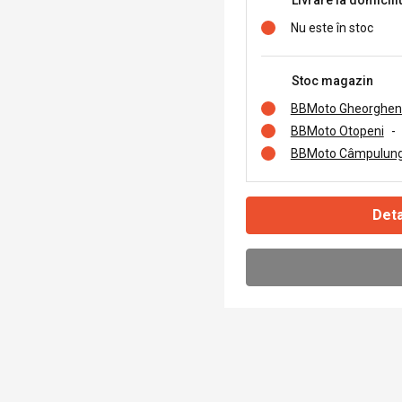
Livrare la domicili
Nu este în stoc
Stoc magazin
BBMoto Gheorghen
BBMoto Otopeni
-
BBMoto Câmpulung
Deta