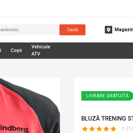
Magazi
Caută
Vehicule
i
Copii
ATV
LIVRARE GRATUITĂ
BLUZĂ TRENING ST
5
(
1