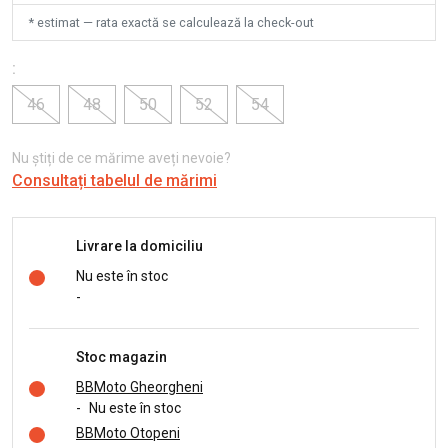
* estimat — rata exactă se calculează la check-out
:
46
48
50
52
54
Nu știți de ce mărime aveți nevoie?
Consultați tabelul de mărimi
Livrare la domiciliu
Nu este în stoc
-
Stoc magazin
BBMoto Gheorgheni
-
Nu este în stoc
BBMoto Otopeni