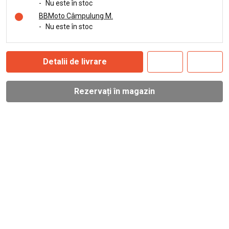
-
Nu este în stoc
BBMoto Câmpulung M.
-
Nu este în stoc
Detalii de livrare
Rezervați în magazin