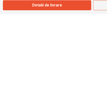
Detalii de livrare
info@bbmoto.ro
Magazin
Otopeni
Str. Ferme D Nr. 2
Otopeni, Ilfov
Marți - Sâmbătă: 10:00 - 18:00
0755 141 155