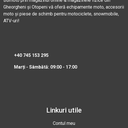
BBmoto prin magazinul online & magazinele fizice din
Gheorgheni și Otopeni vă oferă echipamente moto, accesorii
moto și piese de schimb pentru motociclete, snowmobile,
ATV-uri!
+40 745 153 295
Marți - Sâmbătă: 09:00 - 17:00
Linkuri utile
Contul meu