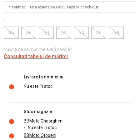
* estimat — rata exactă se calculează la check-out
:
46
48
50
52
54
56
58
Nu știți de ce mărime aveți nevoie?
Consultați tabelul de mărimi
Livrare la domiciliu
Nu este în stoc
-
Stoc magazin
BBMoto Gheorgheni
-
Nu este în stoc
BBMoto Otopeni