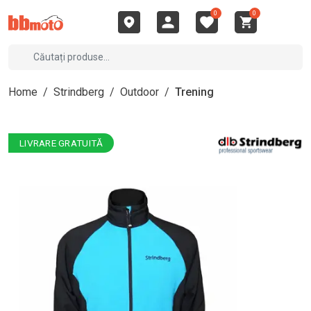
0
0
Home
/
Strindberg
/
Outdoor
/
Trening
LIVRARE GRATUITĂ