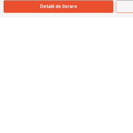
Detalii de livrare
info@bbmoto.ro
Magazin
Otopeni
Str. Ferme D Nr. 2
Otopeni, Ilfov
Marți - Sâmbătă: 10:00 - 18:00
0755 141 155