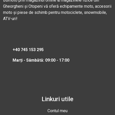
BBmoto prin magazinul online & magazinele fizice din
Gheorgheni și Otopeni vă oferă echipamente moto, accesorii
moto și piese de schimb pentru motociclete, snowmobile,
ATV-uri!
+40 745 153 295
Marți - Sâmbătă: 09:00 - 17:00
Linkuri utile
Contul meu