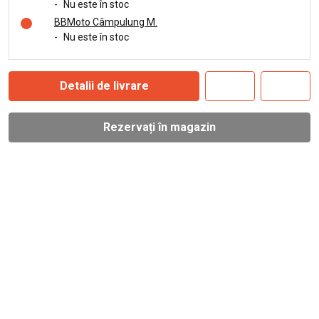
-
Nu este în stoc
BBMoto Câmpulung M.
-
Nu este în stoc
Detalii de livrare
Rezervați în magazin