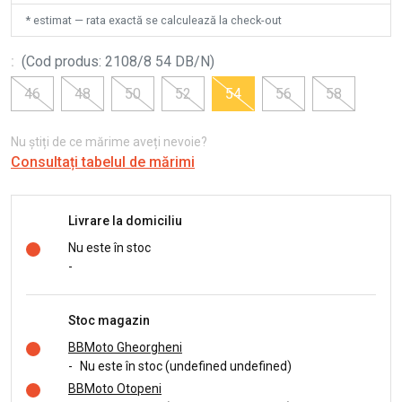
* estimat — rata exactă se calculează la check-out
:
(
Cod produs
:
2108/8 54 DB/N
)
46
48
50
52
54
56
58
Nu știți de ce mărime aveți nevoie?
Consultați tabelul de mărimi
Livrare la domiciliu
Nu este în stoc
-
Stoc magazin
BBMoto Gheorgheni
-
Nu este în stoc (undefined undefined)
BBMoto Otopeni