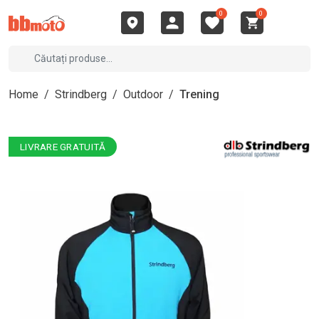
0
0
Home
/
Strindberg
/
Outdoor
/
Trening
LIVRARE GRATUITĂ