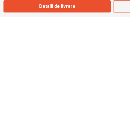
Detalii de livrare
info@bbmoto.ro
Magazin
Otopeni
Str. Ferme D Nr. 2
Otopeni, Ilfov
Marți - Sâmbătă: 10:00 - 18:00
0755 141 155