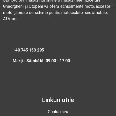
BBmoto prin magazinul online & magazinele fizice din
Gheorgheni și Otopeni vă oferă echipamente moto, accesorii
moto și piese de schimb pentru motociclete, snowmobile,
ATV-uri!
+40 745 153 295
Marți - Sâmbătă: 09:00 - 17:00
Linkuri utile
Contul meu