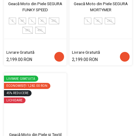
Geacă Moto din Piele SEGURA
Geacă Moto din Piele SEGURA
FUNKY SPEED
MORTYMER
S
M
L
XL
2XL
L
XL
2XL
3XL
4XL
Livrare Gratuită
Livrare Gratuită
2,199.00 RON
2,199.00 RON
LIVRARE GRATUITĂ
ECONOMISIȚI
1,282.00 RON
45
%
REDUCERE
LICHIDARE
Geacă Moto din Piele și Textil