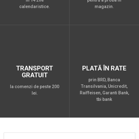
în 14 zile
pentru a proba în
calendaristice.
magazin.
TRANSPORT
PLATĂ ÎN RATE
GRATUIT
prin BRD, Banca
Transilvania, Unicredit,
la comenzi de peste 200
Raiffeisen, Garanti Bank,
lei.
tbi bank