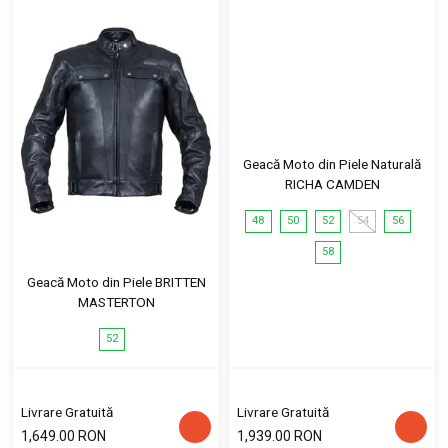
Geacă Moto din Piele Naturală
RICHA CAMDEN
48
50
52
54
56
58
Geacă Moto din Piele BRITTEN
MASTERTON
52
Livrare Gratuită
Livrare Gratuită
1,649.00 RON
1,939.00 RON