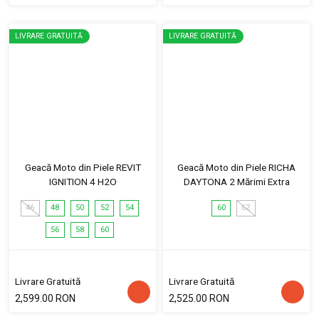
LIVRARE GRATUITĂ
LIVRARE GRATUITĂ
Geacă Moto din Piele REVIT
Geacă Moto din Piele RICHA
IGNITION 4 H2O
DAYTONA 2 Mărimi Extra
46
48
50
52
54
60
62
56
58
60
Livrare Gratuită
Livrare Gratuită
2,599.00 RON
2,525.00 RON