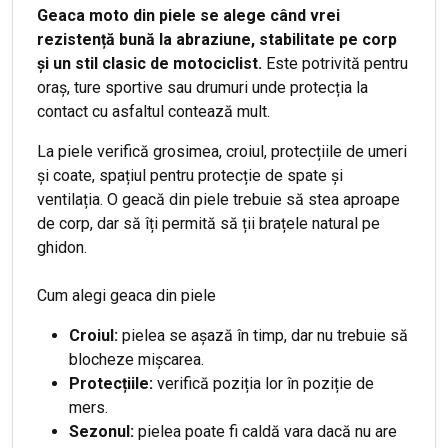
Geaca moto din piele se alege când vrei
rezistență bună la abraziune, stabilitate pe corp
și un stil clasic de motociclist.
Este potrivită pentru
oraș, ture sportive sau drumuri unde protecția la
contact cu asfaltul contează mult.
La piele verifică grosimea, croiul, protecțiile de umeri
și coate, spațiul pentru protecție de spate și
ventilația. O geacă din piele trebuie să stea aproape
de corp, dar să îți permită să ții brațele natural pe
ghidon.
Cum alegi geaca din piele
Croiul:
pielea se așază în timp, dar nu trebuie să
blocheze mișcarea.
Protecțiile:
verifică poziția lor în poziție de
mers.
Sezonul:
pielea poate fi caldă vara dacă nu are