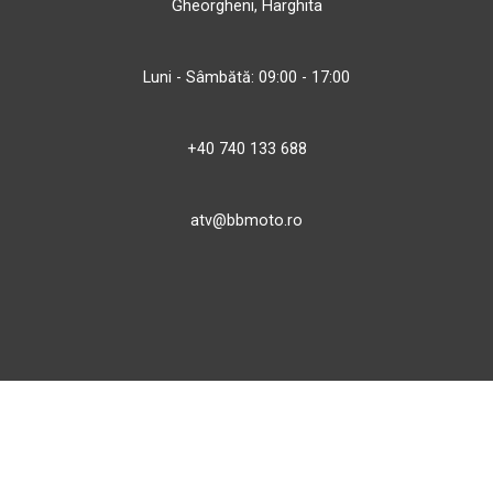
Gheorgheni, Harghita
Luni - Sâmbătă: 09:00 - 17:00
+40 740 133 688
atv@bbmoto.ro
Magazin
BBmoto ATV Otopeni
Str. Ferme D Nr. 2
Otopeni, Ilfov