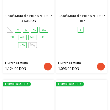
Geacă Moto din Piele SPEED UP
Geacă Moto din Piele SPEED UP
BRONSON
TRIP
S
M
L
XL
2XL
S
3XL
4XL
5XL
6XL
7XL
8XL
Livrare Gratuită
Livrare Gratuită
1,124.00 RON
1,093.00 RON
LIVRARE GRATUITĂ
LIVRARE GRATUITĂ