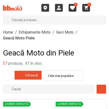
0
0
Home
/
Echipamente Moto
/
Geci Moto
/
Geacă Moto Piele
Geacă Moto din Piele
57
produse
,
47
în stoc
Filtrează
Cele mai populare
LIVRARE GRATUITĂ
LIVRARE GRATUITĂ