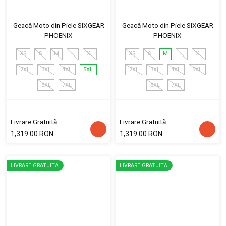
Geacă Moto din Piele SIXGEAR
Geacă Moto din Piele SIXGEAR
PHOENIX
PHOENIX
XS
S
M
L
XL
XS
S
M
L
XL
2XL
3XL
4XL
5XL
2XL
3XL
4XL
5XL
6XL
7XL
6XL
7XL
Livrare Gratuită
Livrare Gratuită
1,319.00 RON
1,319.00 RON
LIVRARE GRATUITĂ
LIVRARE GRATUITĂ