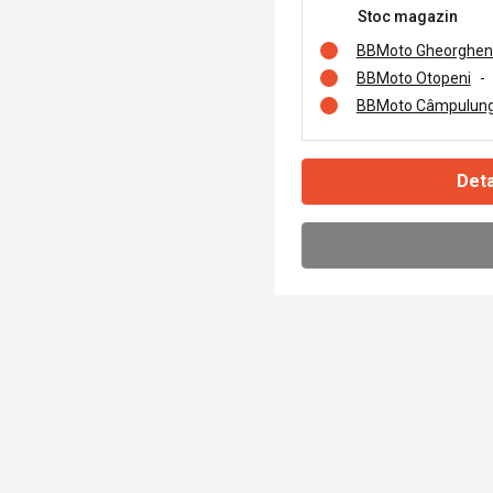
Stoc magazin
BBMoto Gheorghen
BBMoto Otopeni
-
BBMoto Câmpulung
Deta