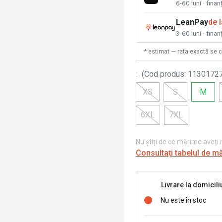
6-60 luni · fina
LeanPay
de 
3-60 luni · finan
* estimat — rata exactă se 
:
(
Cod produs
:
1130172
XS
S
M
6XL
7XL
Nu știți de ce mărime aveți
Consultați tabelul de m
Livrare la domicili
Nu este în stoc