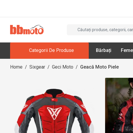
Categorii De Produse
Bărbați
Feme
Home
/
Sixgear
/
Geci Moto
/
Geacă Moto Piele