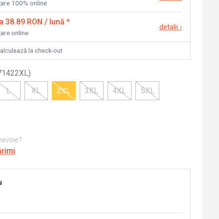
nțare 100% online
la 38.89 RON / lună
*
detalii
›
țare online
calculează la check-out
71422XL
)
L
XL
2XL
3XL
4XL
5XL
 nevoie?
ărimi
u