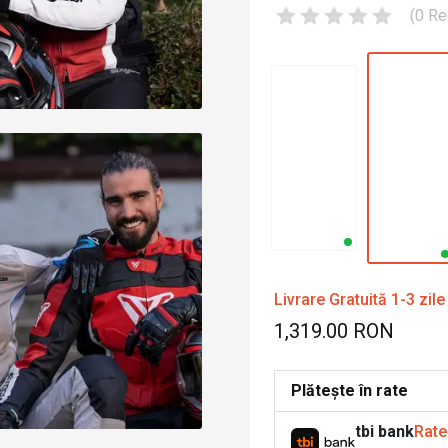
(
0
Re
Livrare Gratuită 1-3 zile
1,319.00 RON
Plătește în rate
tbi bank
Rate