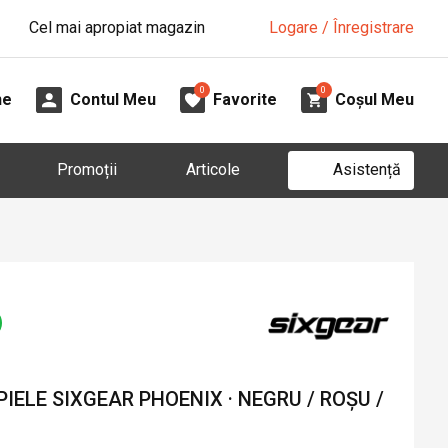
Cel mai apropiat magazin
Logare / Înregistrare
0
0
ne
Contul Meu
Favorite
Coșul Meu
Asistență
Promoții
Articole
IELE SIXGEAR PHOENIX · NEGRU / ROȘU /