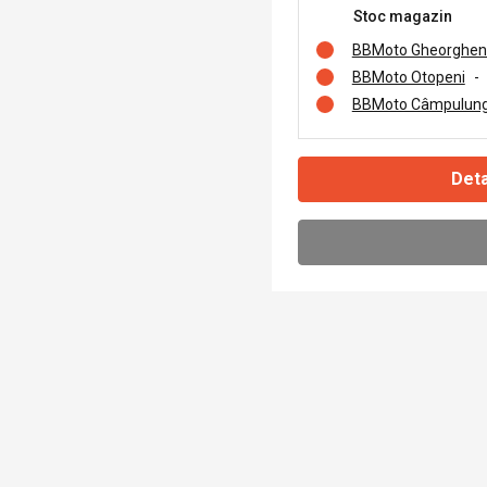
Stoc magazin
BBMoto Gheorghen
BBMoto Otopeni
-
BBMoto Câmpulung
Deta