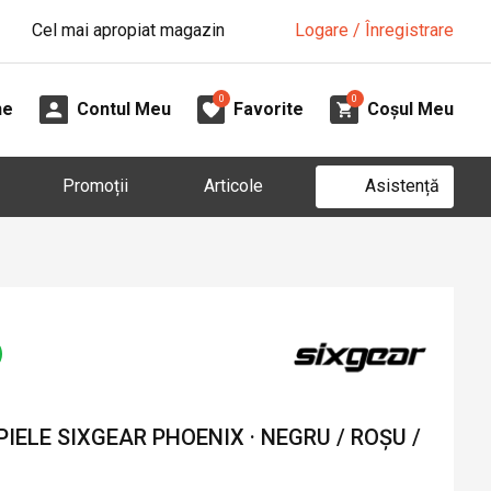
Cel mai apropiat magazin
Logare / Înregistrare
0
0
ne
Contul Meu
Favorite
Coșul Meu
Asistență
Promoții
Articole
IELE SIXGEAR PHOENIX · NEGRU / ROȘU /