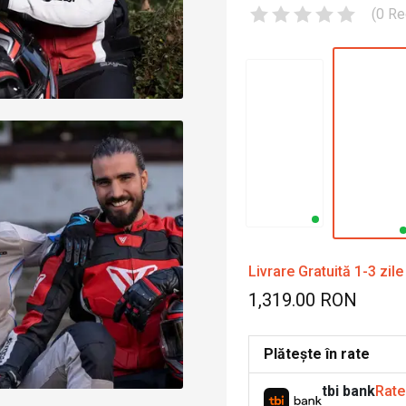
(
0
Re
Livrare Gratuită 1-3 zile
1,319.00 RON
Plătește în rate
tbi bank
Rate