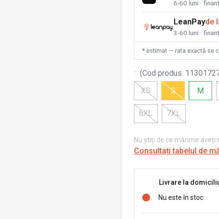
6-60 luni · fina
LeanPay
de 
3-60 luni · finan
* estimat — rata exactă se 
:
(
Cod produs
:
1130172
XS
S
M
6XL
7XL
Nu știți de ce mărime aveți
Consultați tabelul de m
Livrare la domicili
Nu este în stoc