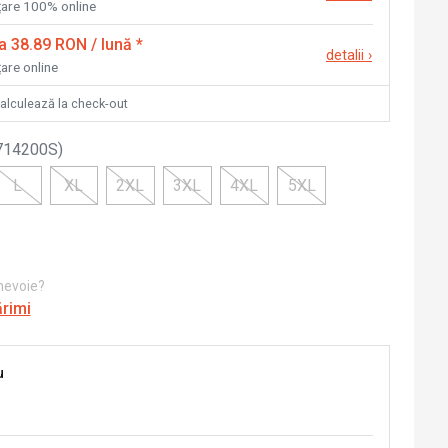
nțare 100% online
la 38.89 RON / lună
*
detalii
›
țare online
calculează la check-out
714200S
)
L
XL
2XL
3XL
4XL
5XL
 nevoie?
ărimi
u