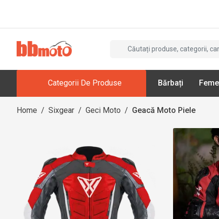
Categorii De Produse
Bărbați
Feme
Home
/
Sixgear
/
Geci Moto
/
Geacă Moto Piele