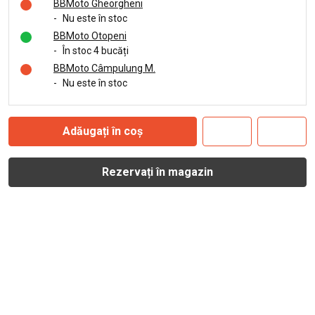
BBMoto Gheorgheni
-
Nu este în stoc
BBMoto Otopeni
-
În stoc 4 bucăți
BBMoto Câmpulung M.
-
Nu este în stoc
Adăugați în coș
Rezervați în magazin