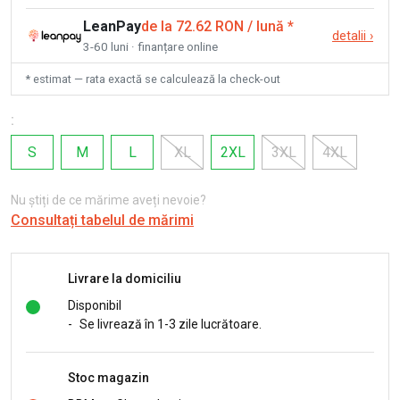
LeanPay
de la 72.62 RON / lună
*
detalii
›
3-60 luni · finanțare online
* estimat — rata exactă se calculează la check-out
:
S
M
L
XL
2XL
3XL
4XL
Nu știți de ce mărime aveți nevoie?
Consultați tabelul de mărimi
Livrare la domiciliu
Disponibil
-
Se livrează în 1-3 zile lucrătoare.
Stoc magazin