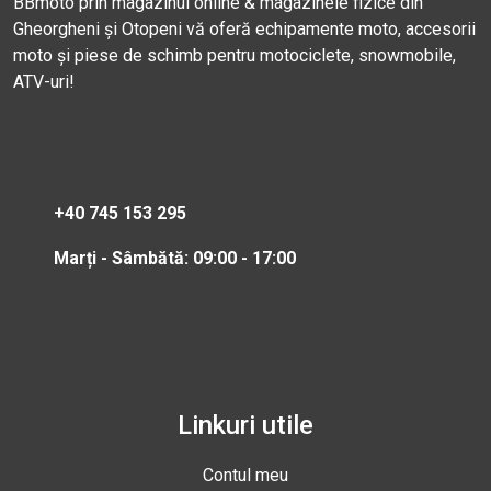
BBmoto prin magazinul online & magazinele fizice din
Gheorgheni și Otopeni vă oferă echipamente moto, accesorii
moto și piese de schimb pentru motociclete, snowmobile,
ATV-uri!
+40 745 153 295
Marți - Sâmbătă: 09:00 - 17:00
Linkuri utile
Contul meu