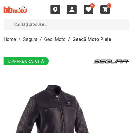
0
0
Home
/
Segura
/
Geci Moto
/
Geacă Moto Piele
LIVRARE GRATUITĂ