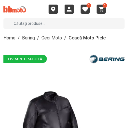
0
0
Home
/
Bering
/
Geci Moto
/
Geacă Moto Piele
LIVRARE GRATUITĂ