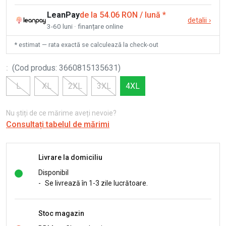
LeanPay
de la 54.06 RON / lună
*
detalii
›
3-60 luni · finanțare online
* estimat — rata exactă se calculează la check-out
:
(
Cod produs
:
3660815135631
)
L
XL
2XL
3XL
4XL
Nu știți de ce mărime aveți nevoie?
Consultați tabelul de mărimi
Livrare la domiciliu
Disponibil
-
Se livrează în 1-3 zile lucrătoare.
Stoc magazin