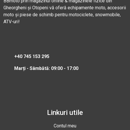
BBmoto prin magazinul online & magazinele fizice din
Gheorgheni și Otopeni vă oferă echipamente moto, accesorii
moto și piese de schimb pentru motociclete, snowmobile,
ATV-uri!
+40 745 153 295
Marți - Sâmbătă: 09:00 - 17:00
Linkuri utile
Contul meu