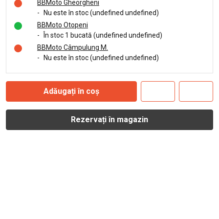
BBMoto Gheorgheni
-
Nu este în stoc (undefined undefined)
BBMoto Otopeni
-
În stoc 1 bucată (undefined undefined)
BBMoto Câmpulung M.
-
Nu este în stoc (undefined undefined)
Adăugați în coș
Rezervați în magazin