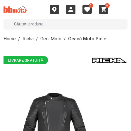
0
0
Home
/
Richa
/
Geci Moto
/
Geacă Moto Piele
LIVRARE GRATUITĂ