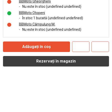
BBMoto Gheorgheni
-
Nu este în stoc (undefined undefined)
BBMoto Otopeni
-
În stoc 1 bucată (undefined undefined)
BBMoto Câmpulung M.
-
Nu este în stoc (undefined undefined)
Adăugați în coș
Rezervați în magazin