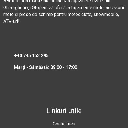
BBmoto prin magazinul online & magazinele fizice din
Gheorgheni și Otopeni vă oferă echipamente moto, accesorii
moto și piese de schimb pentru motociclete, snowmobile,
ATV-uri!
+40 745 153 295
Marți - Sâmbătă: 09:00 - 17:00
Linkuri utile
Contul meu