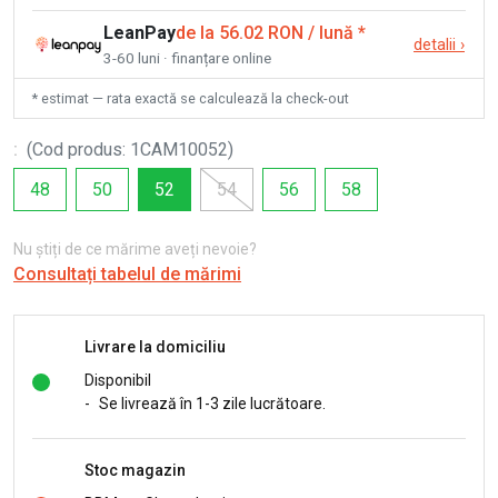
LeanPay
de la 56.02 RON / lună
*
detalii
›
3-60 luni · finanțare online
* estimat — rata exactă se calculează la check-out
:
(
Cod produs
:
1CAM10052
)
48
50
52
54
56
58
Nu știți de ce mărime aveți nevoie?
Consultați tabelul de mărimi
Livrare la domiciliu
Disponibil
-
Se livrează în 1-3 zile lucrătoare.
Stoc magazin