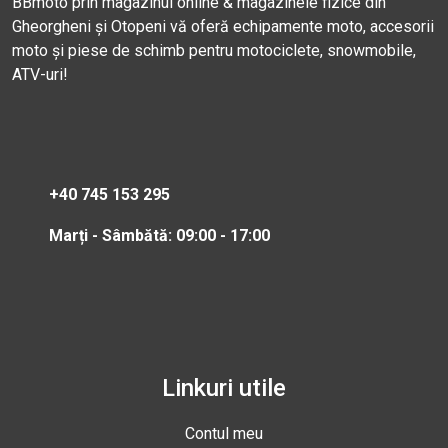
BBmoto prin magazinul online & magazinele fizice din
Gheorgheni și Otopeni vă oferă echipamente moto, accesorii
moto și piese de schimb pentru motociclete, snowmobile,
ATV-uri!
+40 745 153 295
Marți - Sâmbătă: 09:00 - 17:00
Linkuri utile
Contul meu