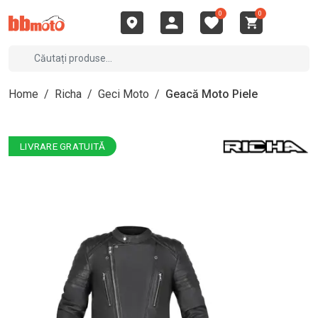
0
0
Home
/
Richa
/
Geci Moto
/
Geacă Moto Piele
LIVRARE GRATUITĂ