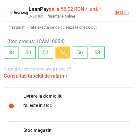
LeanPay
de la 56.02 RON / lună
*
detalii
›
3-60 luni · finanțare online
* estimat — rata exactă se calculează la check-out
:
(
Cod produs
:
1CAM10054
)
48
50
52
54
56
58
Nu știți de ce mărime aveți nevoie?
Consultați tabelul de mărimi
Livrare la domiciliu
Nu este în stoc
-
Stoc magazin