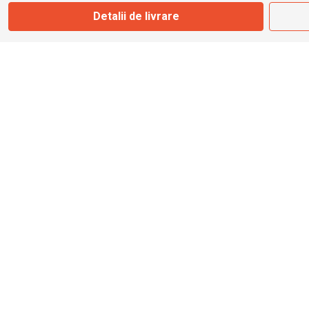
Detalii de livrare
info@bbmoto.ro
Magazin
Otopeni
Str. Ferme D Nr. 2
Otopeni, Ilfov
Marți - Sâmbătă: 10:00 - 18:00
0755 141 155