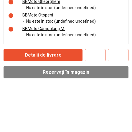
BBMoto Gheorgheni
-
Nu este în stoc (undefined undefined)
BBMoto Otopeni
-
Nu este în stoc (undefined undefined)
BBMoto Câmpulung M.
-
Nu este în stoc (undefined undefined)
Detalii de livrare
Rezervați în magazin