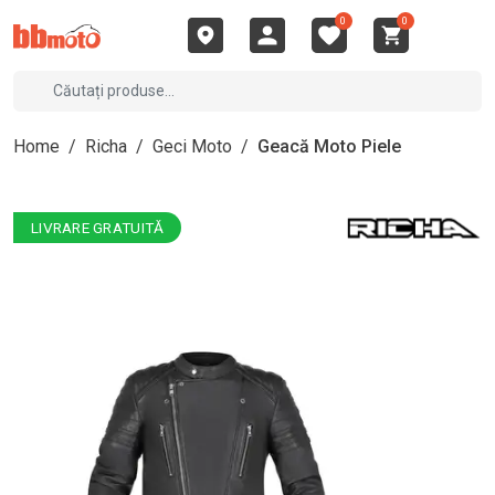
0
0
Home
/
Richa
/
Geci Moto
/
Geacă Moto Piele
LIVRARE GRATUITĂ