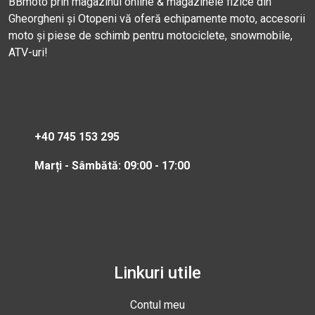
BBmoto prin magazinul online & magazinele fizice din
Gheorgheni și Otopeni vă oferă echipamente moto, accesorii
moto și piese de schimb pentru motociclete, snowmobile,
ATV-uri!
+40 745 153 295
Marți - Sâmbătă: 09:00 - 17:00
Linkuri utile
Contul meu