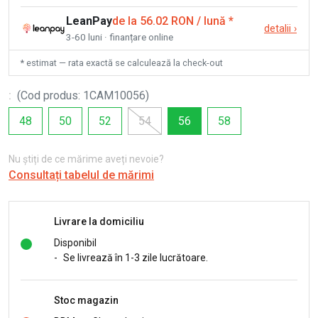
LeanPay
de la 56.02 RON / lună
*
detalii
›
3-60 luni · finanțare online
* estimat — rata exactă se calculează la check-out
:
(
Cod produs
:
1CAM10056
)
48
50
52
54
56
58
Nu știți de ce mărime aveți nevoie?
Consultați tabelul de mărimi
Livrare la domiciliu
Disponibil
-
Se livrează în 1-3 zile lucrătoare.
Stoc magazin