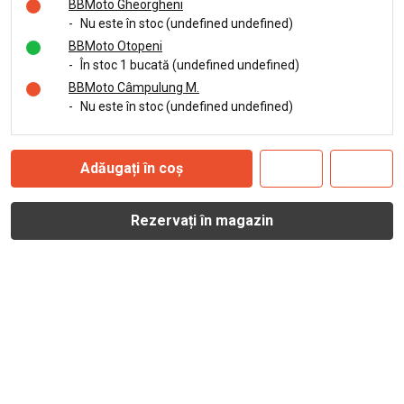
BBMoto Gheorgheni
-
Nu este în stoc (undefined undefined)
BBMoto Otopeni
-
În stoc 1 bucată (undefined undefined)
BBMoto Câmpulung M.
-
Nu este în stoc (undefined undefined)
Adăugați în coș
Rezervați în magazin