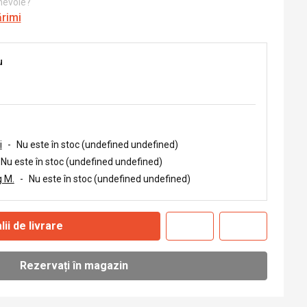
 nevoie?
ărimi
u
i
-
Nu este în stoc (undefined undefined)
Nu este în stoc (undefined undefined)
 M.
-
Nu este în stoc (undefined undefined)
lii de livrare
Rezervați în magazin