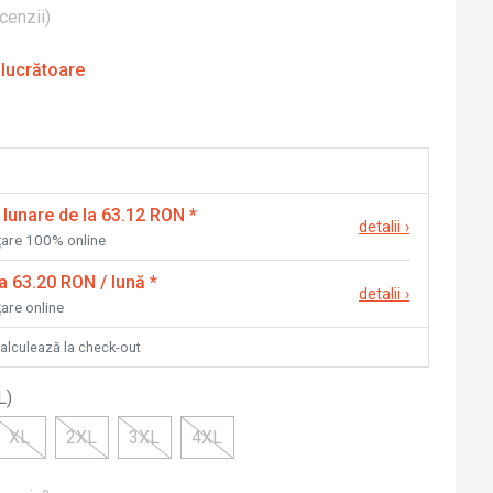
cenzii
)
 lucrătoare
 lunare de la 63.12 RON
*
detalii
›
nțare 100% online
la 63.20 RON / lună
*
detalii
›
țare online
calculează la check-out
L
)
XL
2XL
3XL
4XL