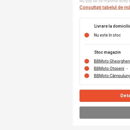
Nu știți de ce mărime aveți
Consultați tabelul de m
Livrare la domicili
Nu este în stoc
Stoc magazin
BBMoto Gheorghen
BBMoto Otopeni
-
BBMoto Câmpulung
Deta