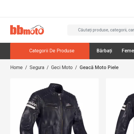
Categorii De Produse
Bărbați
Feme
Home
/
Segura
/
Geci Moto
/
Geacă Moto Piele