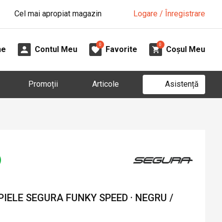
Cel mai apropiat magazin
Logare / Înregistrare
0
0
ne
Contul Meu
Favorite
Coșul Meu
Asistență
Promoții
Articole
IELE SEGURA FUNKY SPEED · NEGRU /