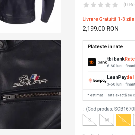
(
0
Re
Livrare Gratuită 1-3 zile
2,199.00 RON
Plătește în rate
tbi bank
Rate
6-60 luni · fina
LeanPay
de 
3-60 luni · finan
* estimat — rata exactă se 
:
(
Cod produs
:
SCB1670
S
M
L