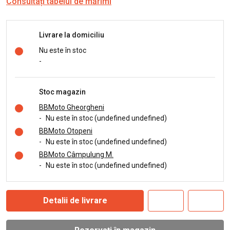
Consultați tabelul de mărimi
Livrare la domiciliu
Nu este în stoc
-
Stoc magazin
BBMoto Gheorgheni
-
Nu este în stoc (undefined undefined)
BBMoto Otopeni
-
Nu este în stoc (undefined undefined)
BBMoto Câmpulung M.
-
Nu este în stoc (undefined undefined)
Detalii de livrare