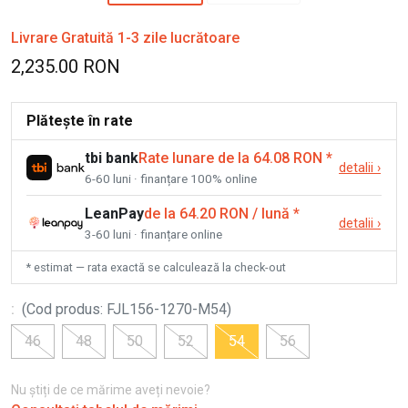
Livrare Gratuită 1-3 zile lucrătoare
2,235.00 RON
Plătește în rate
tbi bank
Rate lunare de la 64.08 RON
*
detalii
›
6-60 luni · finanțare 100% online
LeanPay
de la 64.20 RON / lună
*
detalii
›
3-60 luni · finanțare online
* estimat — rata exactă se calculează la check-out
:
(
Cod produs
:
FJL156-1270-M54
)
46
48
50
52
54
56
Nu știți de ce mărime aveți nevoie?