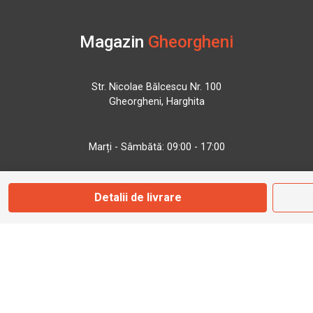
Magazin
Gheorgheni
Str. Nicolae Bălcescu Nr. 100
Gheorgheni, Harghita
Marți - Sâmbătă: 09:00 - 17:00
0745 153 295
Detalii de livrare
info@bbmoto.ro