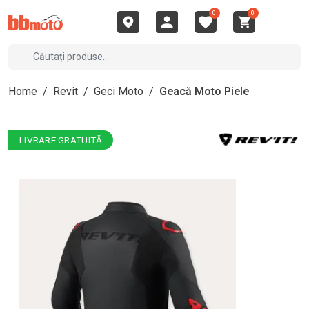
0
0
Home
/
Revit
/
Geci Moto
/
Geacă Moto Piele
LIVRARE GRATUITĂ