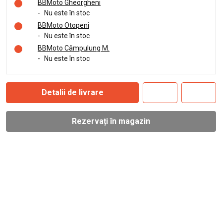
BBMoto Gheorgheni
-
Nu este în stoc
BBMoto Otopeni
-
Nu este în stoc
BBMoto Câmpulung M.
-
Nu este în stoc
Detalii de livrare
Rezervați în magazin