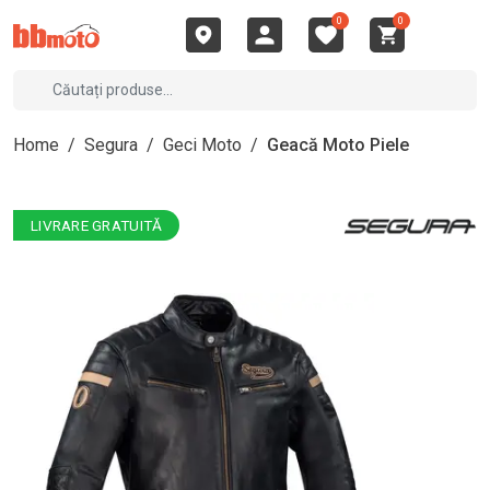
0
0
Home
/
Segura
/
Geci Moto
/
Geacă Moto Piele
LIVRARE GRATUITĂ