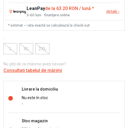
LeanPay
de la 63.20 RON / lună
*
detalii
›
3-60 luni · finanțare online
* estimat — rata exactă se calculează la check-out
:
L
XL
2XL
Nu știți de ce mărime aveți nevoie?
Consultați tabelul de mărimi
Livrare la domiciliu
Nu este în stoc
-
Stoc magazin