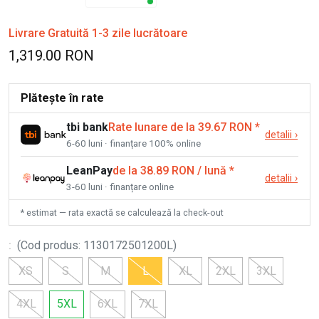
Livrare Gratuită 1-3 zile lucrătoare
1,319.00 RON
Plătește în rate
tbi bank
Rate lunare de la 39.67 RON
*
detalii
›
6-60 luni · finanțare 100% online
LeanPay
de la 38.89 RON / lună
*
detalii
›
3-60 luni · finanțare online
* estimat — rata exactă se calculează la check-out
:
(
Cod produs
:
1130172501200L
)
XS
S
M
L
XL
2XL
3XL
4XL
5XL
6XL
7XL