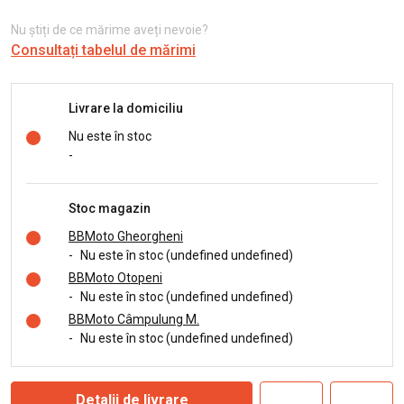
Nu știți de ce mărime aveți nevoie?
Consultați tabelul de mărimi
Livrare la domiciliu
Nu este în stoc
-
Stoc magazin
BBMoto Gheorgheni
-
Nu este în stoc (undefined undefined)
BBMoto Otopeni
-
Nu este în stoc (undefined undefined)
BBMoto Câmpulung M.
-
Nu este în stoc (undefined undefined)
Detalii de livrare