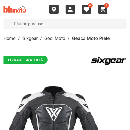
0
0
Home
/
Sixgear
/
Geci Moto
/
Geacă Moto Piele
LIVRARE GRATUITĂ