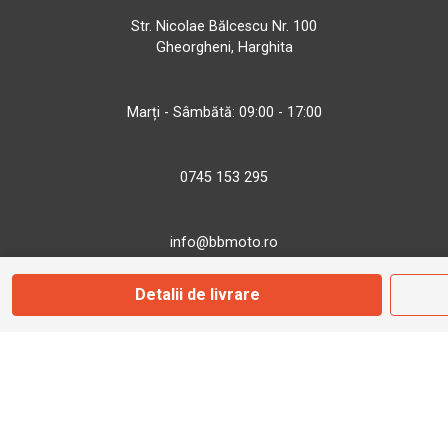
Str. Nicolae Bălcescu Nr. 100
Gheorgheni, Harghita
Marți - Sâmbătă: 09:00 - 17:00
0745 153 295
info@bbmoto.ro
Detalii de livrare
Magazin
Otopeni
Str. Ferme D Nr. 2