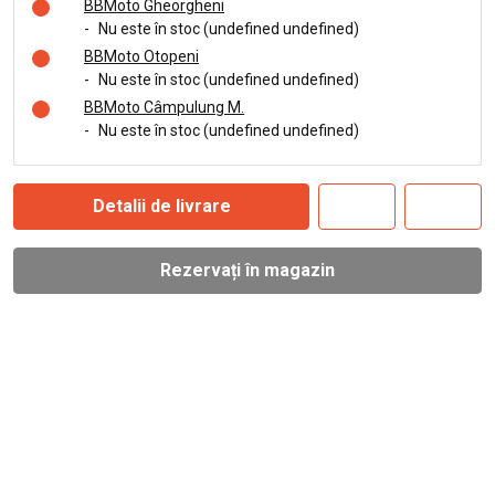
BBMoto Gheorgheni
-
Nu este în stoc (undefined undefined)
BBMoto Otopeni
-
Nu este în stoc (undefined undefined)
BBMoto Câmpulung M.
-
Nu este în stoc (undefined undefined)
Detalii de livrare
Rezervați în magazin