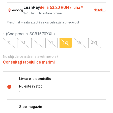
LeanPay
de la 63.20 RON / lună
*
detalii
›
3-60 luni · finanțare online
* estimat — rata exactă se calculează la check-out
:
(
Cod produs
:
SCB1670XXL
)
S
M
L
XL
2XL
3XL
4XL
Nu știți de ce mărime aveți nevoie?
Consultați tabelul de mărimi
Livrare la domiciliu
Nu este în stoc
-
Stoc magazin