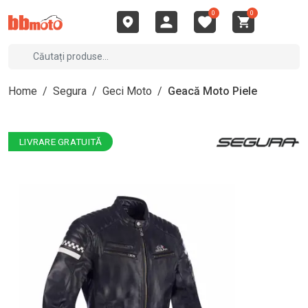
0
0
Home
/
Segura
/
Geci Moto
/
Geacă Moto Piele
LIVRARE GRATUITĂ