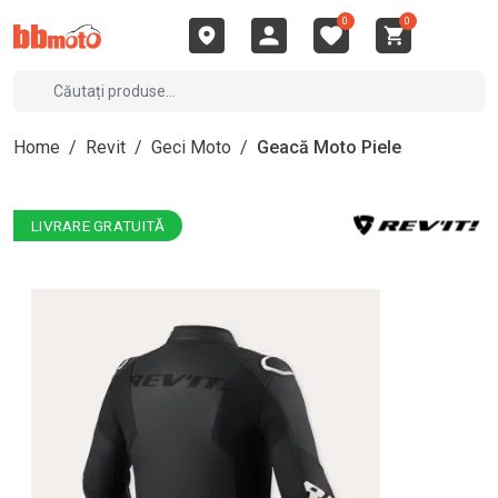
0
0
Home
/
Revit
/
Geci Moto
/
Geacă Moto Piele
LIVRARE GRATUITĂ