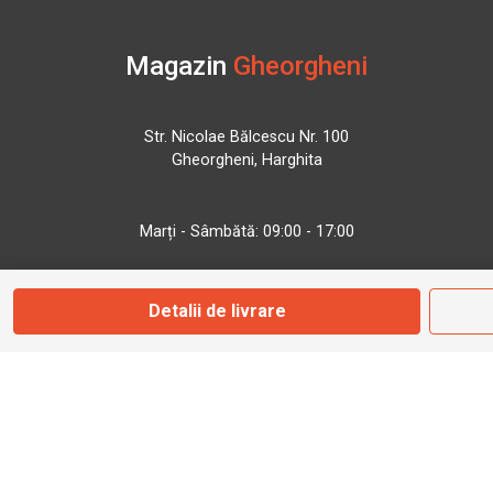
Magazin
Gheorgheni
Str. Nicolae Bălcescu Nr. 100
Gheorgheni, Harghita
Marți - Sâmbătă: 09:00 - 17:00
0745 153 295
Detalii de livrare
info@bbmoto.ro