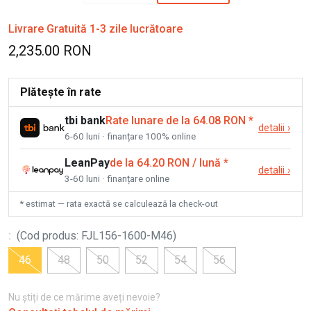
Livrare Gratuită 1-3 zile lucrătoare
2,235.00 RON
Plătește în rate
tbi bank
Rate lunare de la 64.08 RON
*
detalii
›
6-60 luni · finanțare 100% online
LeanPay
de la 64.20 RON / lună
*
detalii
›
3-60 luni · finanțare online
* estimat — rata exactă se calculează la check-out
:
(
Cod produs
:
FJL156-1600-M46
)
46
48
50
52
54
56
Nu știți de ce mărime aveți nevoie?