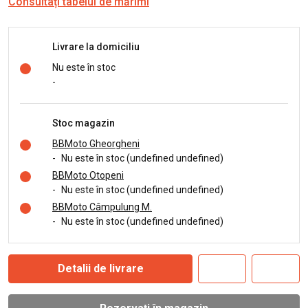
Consultați tabelul de mărimi
Livrare la domiciliu
Nu este în stoc
-
Stoc magazin
BBMoto Gheorgheni
-
Nu este în stoc (undefined undefined)
BBMoto Otopeni
-
Nu este în stoc (undefined undefined)
BBMoto Câmpulung M.
-
Nu este în stoc (undefined undefined)
Detalii de livrare