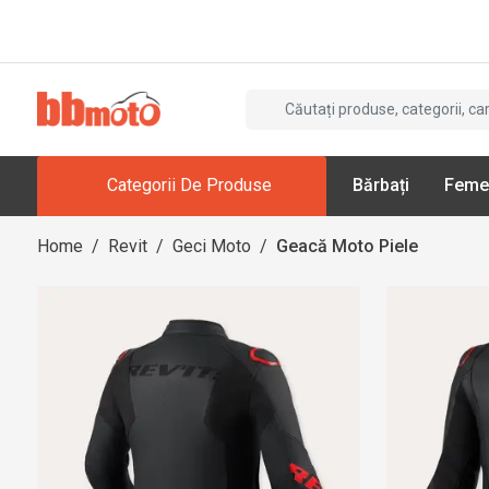
Categorii De Produse
Bărbați
Feme
Home
/
Revit
/
Geci Moto
/
Geacă Moto Piele