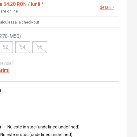
la 64.20 RON / lună
*
detalii
›
țare online
calculează la check-out
1270-M50
)
52
54
56
 nevoie?
ărimi
u
i
-
Nu este în stoc (undefined undefined)
Nu este în stoc (undefined undefined)