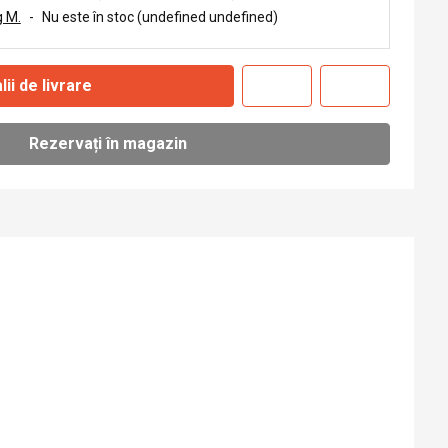
 M.
-
Nu este în stoc (undefined undefined)
lii de livrare
Rezervați în magazin