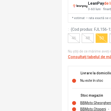
LeanPay
de 
3-60 luni · finan
* estimat — rata exactă se 
:
(
Cod produs
:
FJL156-
46
48
50
Nu știți de ce mărime aveți
Consultați tabelul de m
Livrare la domicili
Nu este în stoc
Stoc magazin
BBMoto Gheorghen
BBMoto Otopeni
-