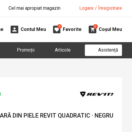
Cel mai apropiat magazin
Logare / Înregistrare
0
0
ne
Contul Meu
Favorite
Coșul Meu
Asistență
Promoții
Articole
RĂ DIN PIELE REVIT QUADRATIC · NEGRU