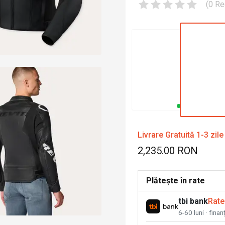
(
0
Re
Livrare Gratuită 1-3 zile
2,235.00 RON
Plătește în rate
tbi bank
Rate
6-60 luni · fina