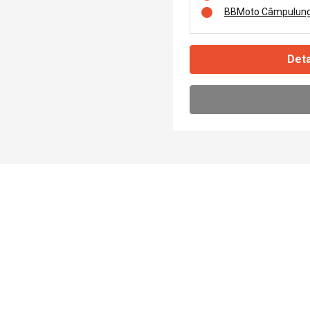
BBMoto Câmpulung
Deta