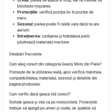
Croiul:
pielea se așază în timp, dar nu trebuie să
blocheze mișcarea.
Protecțiile:
verifică poziția lor în poziție de
mers.
Sezonul:
pielea poate fi caldă vara dacă nu are
aerisiri.
Întreținerea:
curățarea și hidratarea pielii
păstrează materialul mai bine.
Întrebări frecvente
Cum aleg corect din categoria Geacă Moto din Piele?
Pornește de la utilizarea reală, apoi verifică mărimea,
compatibilitatea, materialul, sezonul și detaliile din
pagina produsului.
Cum verific dacă geaca stă corect?
Închide geaca și stai ca pe motocicletă. Protecțiile
trebuie să ajungă pe umeri și coate, iar spatele să