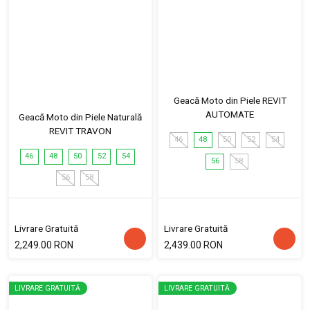
Geacă Moto din Piele REVIT
AUTOMATE
Geacă Moto din Piele Naturală
REVIT TRAVON
46
48
50
52
54
46
48
50
52
54
56
58
56
58
Livrare Gratuită
Livrare Gratuită
2,249.00 RON
2,439.00 RON
LIVRARE GRATUITĂ
LIVRARE GRATUITĂ