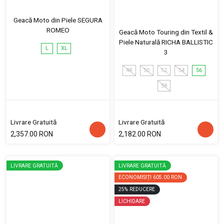
Geacă Moto din Piele SEGURA
ROMEO
Geacă Moto Touring din Textil &
Piele Naturală RICHA BALLISTIC
L
XL
3
48
50
52
54
56
58
Livrare Gratuită
Livrare Gratuită
2,357.00 RON
2,182.00 RON
LIVRARE GRATUITĂ
LIVRARE GRATUITĂ
ECONOMISIȚI
605.00 RON
25
%
REDUCERE
LICHIDARE