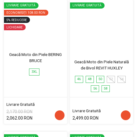
LIVRARE GRATUITĂ
LIVRARE GRATUITĂ
ECONOMISIȚI
108.00 RON
5
%
REDUCERE
LICHIDARE
Geacă Moto din Piele BERING
BRUCE
Geacă Moto din Piele Naturală
de Bivol REVIT HUXLEY
3XL
46
48
50
52
54
56
58
Livrare Gratuită
Livrare Gratuită
2,170.00 RON
2,062.00 RON
2,499.00 RON