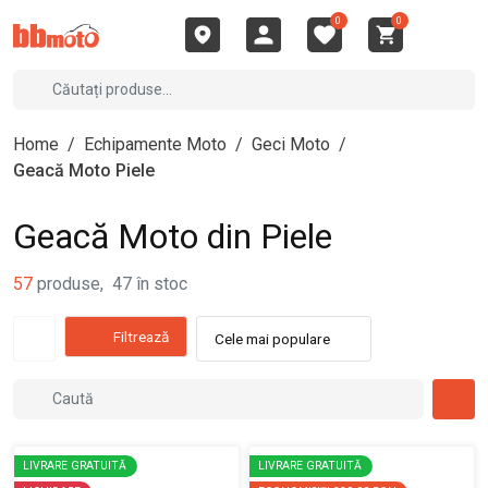
0
0
Home
/
Echipamente Moto
/
Geci Moto
/
Geacă Moto Piele
Geacă Moto din Piele
57
produse
,
47
în stoc
Filtrează
Cele mai populare
LIVRARE GRATUITĂ
LIVRARE GRATUITĂ