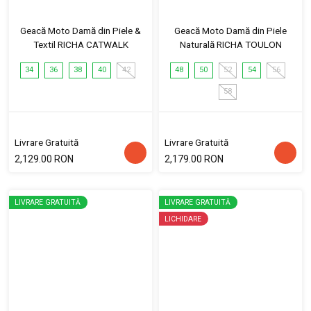
Geacă Moto Damă din Piele &
Geacă Moto Damă din Piele
Textil RICHA CATWALK
Naturală RICHA TOULON
34
36
38
40
42
48
50
52
54
56
58
Livrare Gratuită
Livrare Gratuită
2,129.00 RON
2,179.00 RON
LIVRARE GRATUITĂ
LIVRARE GRATUITĂ
LICHIDARE