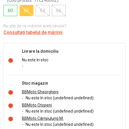
:
(
Cod produs
:
1TL240062
)
60
62
64
66
Nu știți de ce mărime aveți nevoie?
Consultați tabelul de mărimi
Livrare la domiciliu
Nu este în stoc
-
Stoc magazin
BBMoto Gheorgheni
-
Nu este în stoc (undefined undefined)
BBMoto Otopeni
-
Nu este în stoc (undefined undefined)
BBMoto Câmpulung M.
-
Nu este în stoc (undefined undefined)