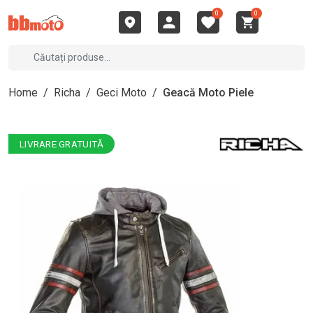
0
0
Home
/
Richa
/
Geci Moto
/
Geacă Moto Piele
LIVRARE GRATUITĂ