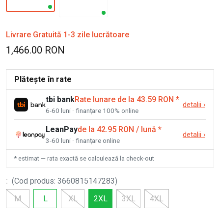
Livrare Gratuită 1-3 zile lucrătoare
1,466.00 RON
Plătește în rate
tbi bank
Rate lunare de la 43.59 RON
*
detalii
›
6-60 luni · finanțare 100% online
LeanPay
de la 42.95 RON / lună
*
detalii
›
3-60 luni · finanțare online
* estimat — rata exactă se calculează la check-out
:
(
Cod produs
:
3660815147283
)
M
L
XL
2XL
3XL
4XL