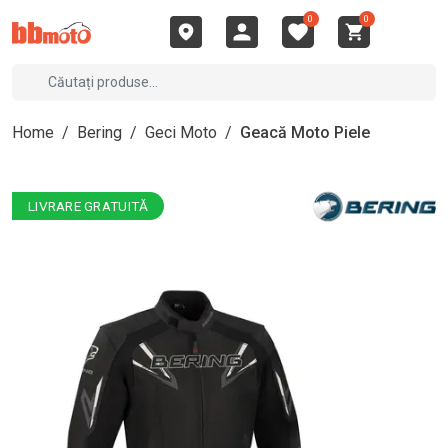
0
0
Home
/
Bering
/
Geci Moto
/
Geacă Moto Piele
LIVRARE GRATUITĂ