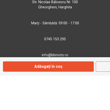
Str. Nicolae Bălcescu Nr. 100
Gheorgheni, Harghita
Marți - Sâmbătă: 09:00 - 17:00
0745 153 295
info@bbmoto.ro
Adăugați în coș
Magazin
Otopeni
Str. Ferme D Nr. 2
Otopeni, Ilfov