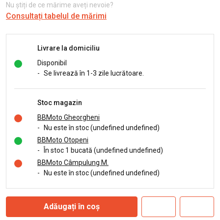
Nu știți de ce mărime aveți nevoie?
Consultați tabelul de mărimi
Livrare la domiciliu
Disponibil
-
Se livrează în 1-3 zile lucrătoare.
Stoc magazin
BBMoto Gheorgheni
-
Nu este în stoc (undefined undefined)
BBMoto Otopeni
-
În stoc 1 bucată (undefined undefined)
BBMoto Câmpulung M.
-
Nu este în stoc (undefined undefined)
Adăugați în coș