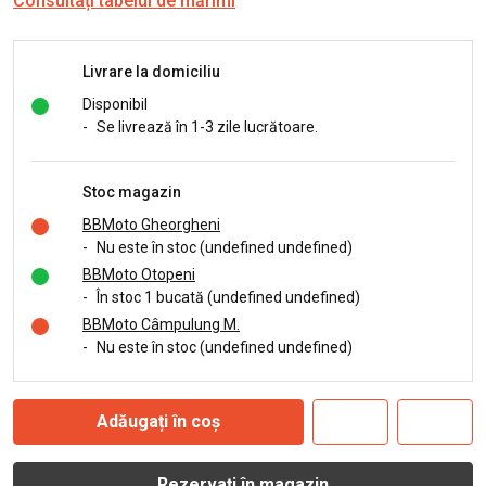
Consultați tabelul de mărimi
Livrare la domiciliu
Disponibil
-
Se livrează în 1-3 zile lucrătoare.
Stoc magazin
BBMoto Gheorgheni
-
Nu este în stoc (undefined undefined)
BBMoto Otopeni
-
În stoc 1 bucată (undefined undefined)
BBMoto Câmpulung M.
-
Nu este în stoc (undefined undefined)
Adăugați în coș
Rezervați în magazin