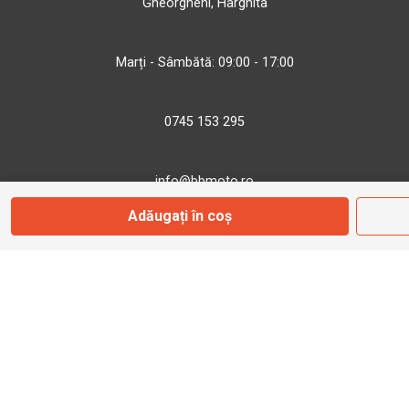
Gheorgheni, Harghita
Marți - Sâmbătă: 09:00 - 17:00
0745 153 295
info@bbmoto.ro
Adăugați în coș
Magazin
Otopeni
Str. Ferme D Nr. 2
Otopeni, Ilfov