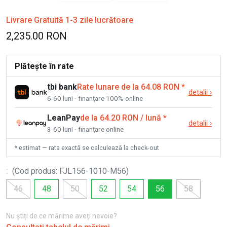
Livrare Gratuită 1-3 zile lucrătoare
2,235.00 RON
Plătește în rate
tbi bank
Rate lunare de la 64.08 RON
*
detalii
›
6-60 luni · finanțare 100% online
LeanPay
de la 64.20 RON / lună
*
detalii
›
3-60 luni · finanțare online
* estimat — rata exactă se calculează la check-out
:
(
Cod produs
:
FJL156-1010-M56
)
46
48
50
52
54
56
58
Nu știți de ce mărime aveți nevoie?