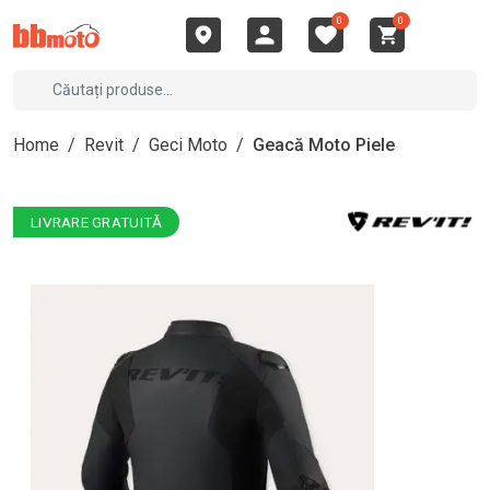
0
0
Home
/
Revit
/
Geci Moto
/
Geacă Moto Piele
LIVRARE GRATUITĂ