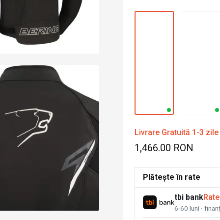
Livrare Gratuită 1-3 zile
1,466.00 RON
Plătește în rate
tbi bank
Rate
6-60 luni · fina