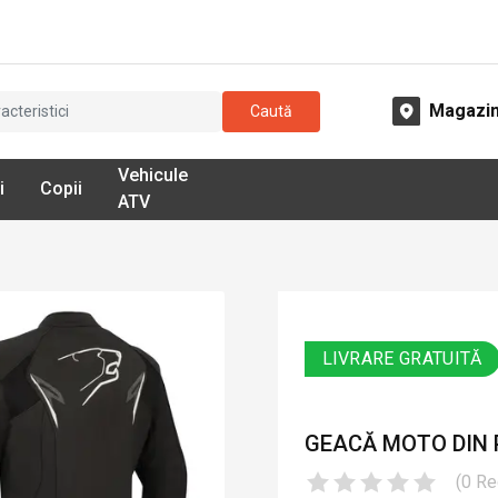
Magazi
Caută
Vehicule
i
Copii
ATV
LIVRARE GRATUITĂ
GEACĂ MOTO DIN P
(
0
Re