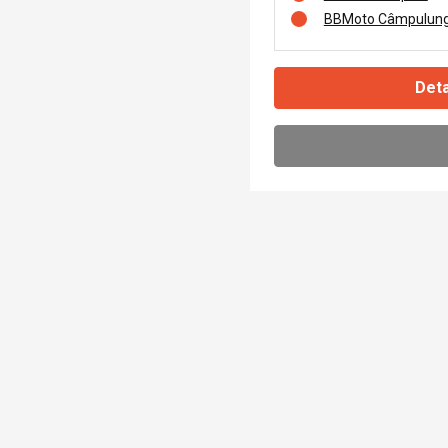
BBMoto Câmpulung
Deta