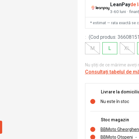
LeanPay
de 
3-60 luni · finan
* estimat — rata exactă se 
:
(
Cod produs
:
3660815
M
L
XL
Nu știți de ce mărime aveți
Consultați tabelul de m
Livrare la domicili
Nu este în stoc
Stoc magazin
BBMoto Gheorghen
BBMoto Otopeni
-