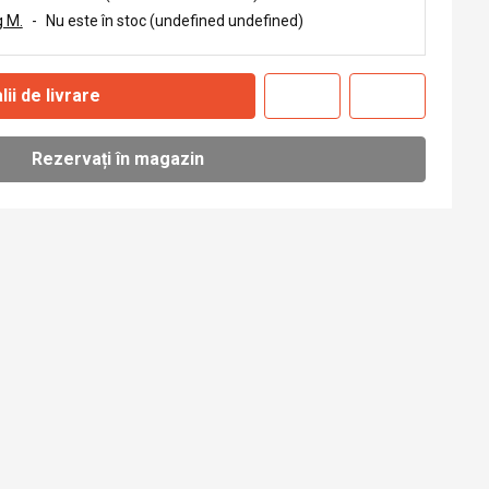
 M.
-
Nu este în stoc (undefined undefined)
lii de livrare
Rezervați în magazin