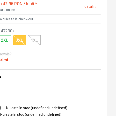
la 42.95 RON / lună
*
detalii
›
țare online
calculează la check-out
147290
)
2XL
3XL
4XL
 nevoie?
ărimi
u
i
-
Nu este în stoc (undefined undefined)
Nu este în stoc (undefined undefined)