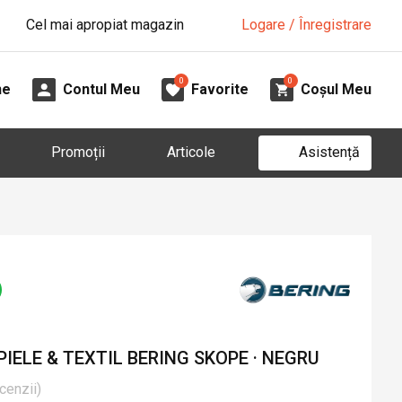
Cel mai apropiat magazin
Logare / Înregistrare
0
0
ne
Contul Meu
Favorite
Coșul Meu
Asistență
Promoții
Articole
IELE & TEXTIL BERING SKOPE · NEGRU
cenzii
)