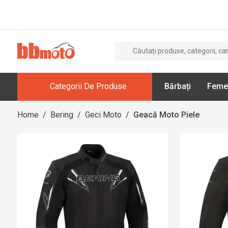
Categorii De Produse
Bărbați
Feme
Home
/
Bering
/
Geci Moto
/
Geacă Moto Piele