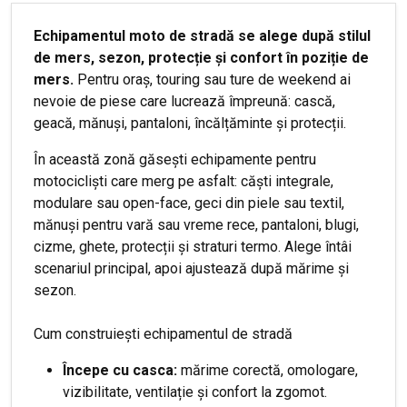
Echipamentul moto de stradă se alege după stilul
de mers, sezon, protecție și confort în poziție de
mers.
Pentru oraș, touring sau ture de weekend ai
nevoie de piese care lucrează împreună: cască,
geacă, mănuși, pantaloni, încălțăminte și protecții.
În această zonă găsești echipamente pentru
motocicliști care merg pe asfalt: căști integrale,
modulare sau open-face, geci din piele sau textil,
mănuși pentru vară sau vreme rece, pantaloni, blugi,
cizme, ghete, protecții și straturi termo. Alege întâi
scenariul principal, apoi ajustează după mărime și
sezon.
Cum construiești echipamentul de stradă
Începe cu casca:
mărime corectă, omologare,
vizibilitate, ventilație și confort la zgomot.