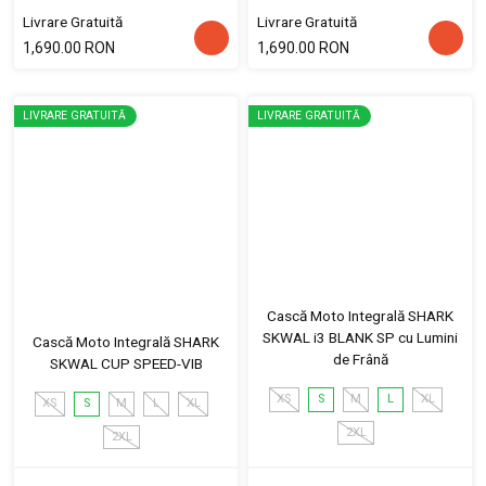
Livrare Gratuită
Livrare Gratuită
1,690.00 RON
1,690.00 RON
LIVRARE GRATUITĂ
LIVRARE GRATUITĂ
Cască Moto Integrală SHARK
SKWAL i3 BLANK SP cu Lumini
Cască Moto Integrală SHARK
de Frână
SKWAL CUP SPEED-VIB
XS
S
M
L
XL
XS
S
M
L
XL
2XL
2XL