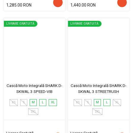
1,285.00 RON
1,440.00 RON
LIVRARE GRATUITĂ
LIVRARE GRATUITĂ
Cască Moto Integrală SHARK D-
Cască Moto Integrală SHARK D-
SKWAL 3 SPEED-VIB
SKWAL 3 STREETRUSH
XS
S
M
L
XL
XS
S
M
L
XL
2XL
2XL