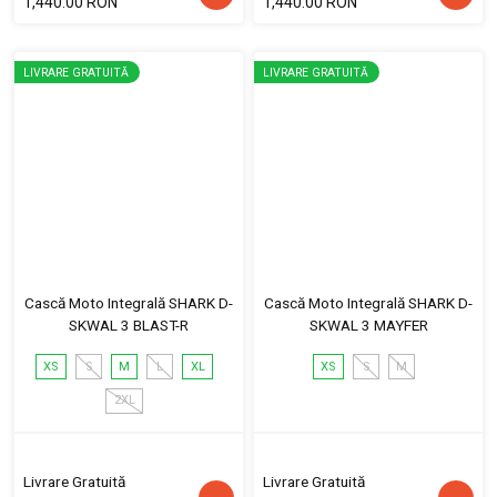
1,440.00 RON
1,440.00 RON
LIVRARE GRATUITĂ
LIVRARE GRATUITĂ
Cască Moto Integrală SHARK D-
Cască Moto Integrală SHARK D-
SKWAL 3 BLAST-R
SKWAL 3 MAYFER
XS
S
M
L
XL
XS
S
M
2XL
Livrare Gratuită
Livrare Gratuită