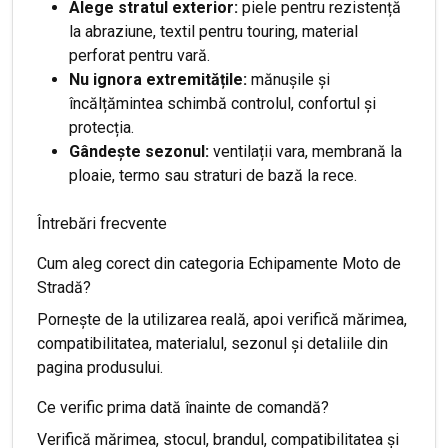
Alege stratul exterior:
piele pentru rezistență
la abraziune, textil pentru touring, material
perforat pentru vară.
Nu ignora extremitățile:
mănușile și
încălțămintea schimbă controlul, confortul și
protecția.
Gândește sezonul:
ventilații vara, membrană la
ploaie, termo sau straturi de bază la rece.
Întrebări frecvente
Cum aleg corect din categoria Echipamente Moto de
Stradă?
Pornește de la utilizarea reală, apoi verifică mărimea,
compatibilitatea, materialul, sezonul și detaliile din
pagina produsului.
Ce verific prima dată înainte de comandă?
Verifică mărimea, stocul, brandul, compatibilitatea și