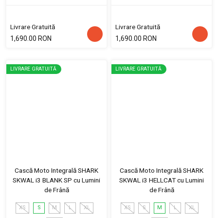
Livrare Gratuită
Livrare Gratuită
1,690.00 RON
1,690.00 RON
LIVRARE GRATUITĂ
LIVRARE GRATUITĂ
Cască Moto Integrală SHARK
Cască Moto Integrală SHARK
SKWAL i3 BLANK SP cu Lumini
SKWAL i3 HELLCAT cu Lumini
de Frână
de Frână
XS
S
M
L
XL
XS
S
M
L
XL