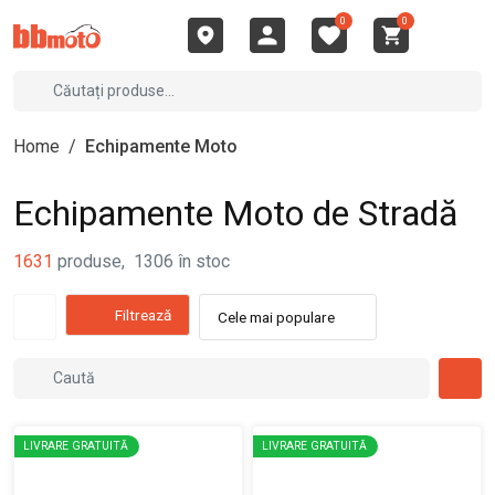
0
0
Home
/
Echipamente Moto
Echipamente Moto de Stradă
1631
produse
,
1306
în stoc
Filtrează
Cele mai populare
LIVRARE GRATUITĂ
LIVRARE GRATUITĂ