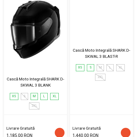
Cască Moto Integrală SHARK D-
SKWAL 3 BLAST-R
XS
S
M
L
XL
2XL
Cască Moto Integrală SHARK D-
SKWAL 3 BLANK
XS
S
M
L
XL
2XL
Livrare Gratuită
Livrare Gratuită
1,185.00 RON
1,440.00 RON