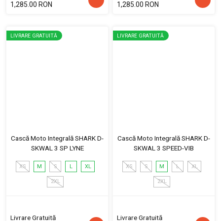
1,285.00 RON
1,285.00 RON
LIVRARE GRATUITĂ
LIVRARE GRATUITĂ
Cască Moto Integrală SHARK D-
Cască Moto Integrală SHARK D-
SKWAL 3 SP LYNE
SKWAL 3 SPEED-VIB
XS
M
S
L
XL
XS
S
M
L
XL
2XL
2XL
Livrare Gratuită
Livrare Gratuită