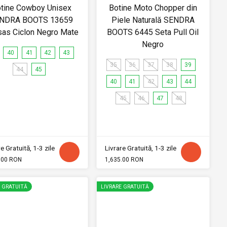
tine Cowboy Unisex
Botine Moto Chopper din
NDRA BOOTS 13659
Piele Naturală SENDRA
as Ciclon Negro Mate
BOOTS 6445 Seta Pull Oil
Negro
40
41
42
43
35
36
37
38
39
44
45
40
41
42
43
44
45
46
47
48
e Gratuită, 1-3 zile
Livrare Gratuită, 1-3 zile
.00 RON
1,635.00 RON
E GRATUITĂ
LIVRARE GRATUITĂ