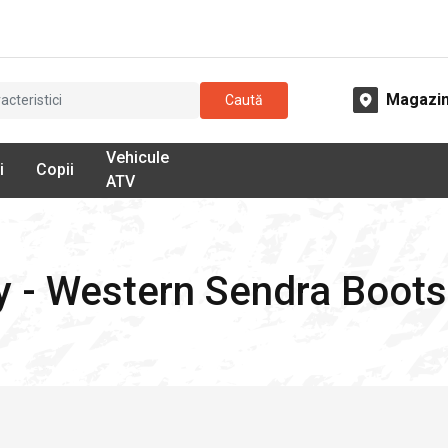
Magazi
Caută
Vehicule
i
Copii
ATV
 - Western Sendra Boots