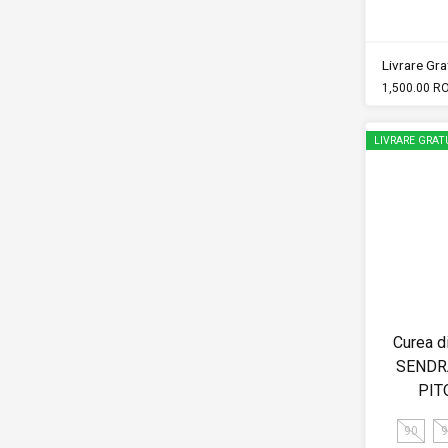
Livrare Grat
1,500.00 R
LIVRARE GRAT
Curea d
SENDR
PIT
90
9