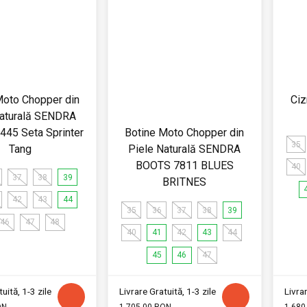
Moto Chopper din
Ci
Naturală SENDRA
45 Seta Sprinter
Botine Moto Chopper din
35
Tang
Piele Naturală SENDRA
BOOTS 7811 BLUES
40
37
38
39
BRITNES
42
43
44
35
36
37
38
39
46
47
48
40
41
42
43
44
45
46
47
uită, 1-3 zile
Livrare Gratuită, 1-3 zile
Livrar
ON
1,705.00 RON
1,680