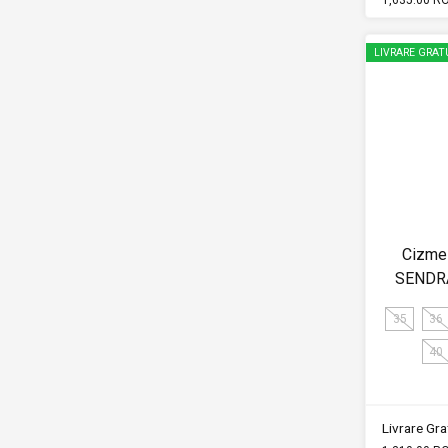
LIVRARE GRAT
Cizme
SENDR
35
36
40
Livrare Grat