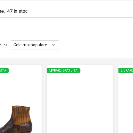
se
,
47
în stoc
după
:
UITĂ
LIVRARE GRATUITĂ
LIVRAR