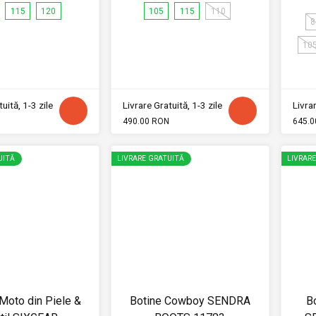
115
120
105
115
110
8
10
uită, 1-3 zile
Livrare Gratuită, 1-3 zile
Livrar
490.00 RON
645.0
UITĂ
LIVRARE GRATUITĂ
LIVRAR
Moto din Piele &
Botine Cowboy SENDRA
B