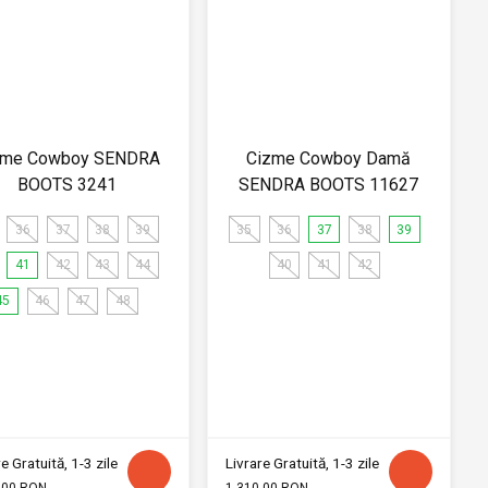
zme Cowboy SENDRA
Cizme Cowboy Damă
BOOTS 3241
SENDRA BOOTS 11627
36
37
38
39
35
36
37
38
39
41
42
43
44
40
41
42
45
46
47
48
e Gratuită, 1-3 zile
Livrare Gratuită, 1-3 zile
.00 RON
1,310.00 RON