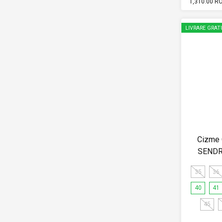
1,310.00 R
LIVRARE GRAT
Cizme
SENDR
35
36
40
41
45