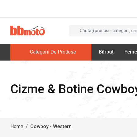
Categorii De Produse
Bărbați
Feme
Cizme & Botine Cowboy
Home
/
Cowboy - Western