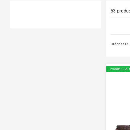
53
produ
Ordonează 
LIVRARE GRAT