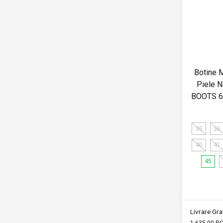
Botine 
Piele 
BOOTS 64
35
36
40
41
45
Livrare Grat
1,635.00 R