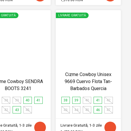
E GRATUITĂ
LIVRARE GRATUITĂ
Cizme Cowboy Unisex
zme Cowboy SENDRA
9669 Cuervo Flota Tan-
BOOTS 3241
Barbados Quercia
38
39
40
41
38
39
40
41
42
42
43
45
43
44
45
46
47
e Gratuită, 1-3 zile
Livrare Gratuită, 1-3 zile