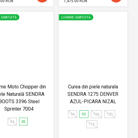
.00 RON
1,475.00 RON
E GRATUITĂ
LIVRARE GRATUITĂ
me Moto Chopper din
Curea din piele naturala
ele Naturală SENDRA
SENDRA 1275 DENVER
BOOTS 3396 Steel
AZUL-PICARA NIZAL
Sprinter 7004
90
95
100
105
44
45
110