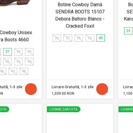
Botine Cowboy Damă
Bo
SENDRA BOOTS 15107
SE
Debora Baltoro Blanco -
Kans
Cracked Foxil
39
 Cowboy Unisex
36
37
38
39
40
ra Boots 4660
37
38
39
42
43
44
46
47
48
uită, 1-3 zile
Livrare Gratuită, 1-3 zile
Livrar
ON
1,039.00 RON
1,100
UITĂ
LIVRARE GRATUITĂ
LIVRAR