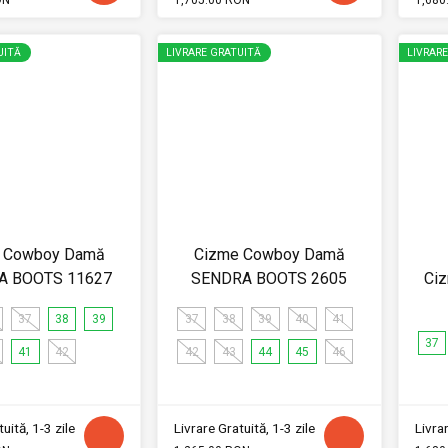
UITĂ
LIVRARE GRATUITĂ
LIVRAR
 Cowboy Damă
Cizme Cowboy Damă
A BOOTS 11627
SENDRA BOOTS 2605
Ci
37
38
39
37
38
39
40
41
37
41
42
42
43
44
45
46
uită, 1-3 zile
Livrare Gratuită, 1-3 zile
Livrar