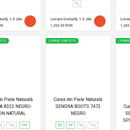
46
uită, 1-3 zile
Livrare Gratuită, 1-3 zile
Livrar
ON
1,265.00 RON
1,265
UITĂ
LIVRARE GRATUITĂ
LIVRAR
in Piele Naturală
Curea din Piele Naturală
A 8322 NEGRO-
SENDRA BOOTS 7472
Cur
ON NATURAL
NEGRO
S
SP
5
100
105
85
90
95
100