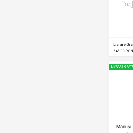
110
Livrare Grat
645.00 RON
LIVRARE GRAT
Mănuși 