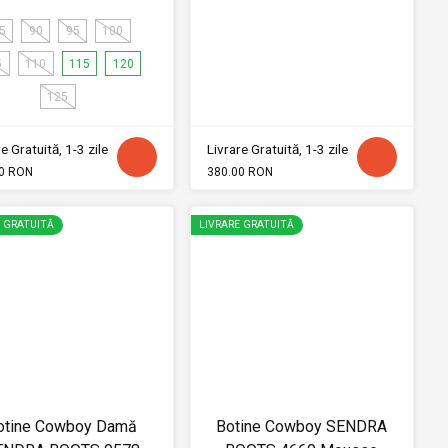
5
90
95
100
5
110
115
120
125
e Gratuită, 1-3 zile
Livrare Gratuită, 1-3 zile
0 RON
380.00 RON
E GRATUITĂ
LIVRARE GRATUITĂ
otine Cowboy Damă
Botine Cowboy SENDRA