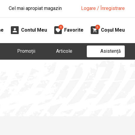
Cel mai apropiat magazin
Logare / Înregistrare
0
0
ne
Contul Meu
Favorite
Coșul Meu
Asistență
Promoții
Articole