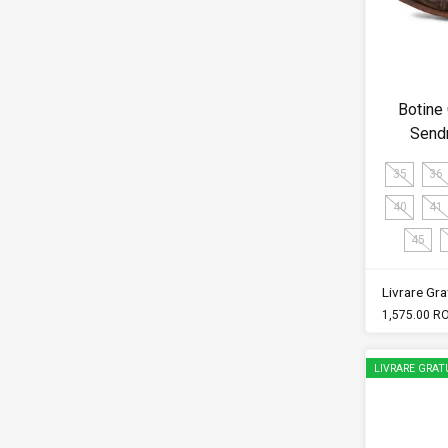
Botine
Send
35
36
40
41
45
Livrare Grat
1,575.00 R
LIVRARE GRAT