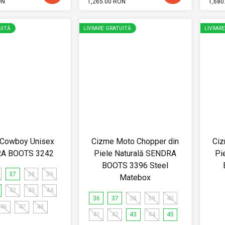
ON
1,265.00 RON
1,680
UITĂ
LIVRARE GRATUITĂ
LIVRAR
 Cowboy Unisex
Cizme Moto Chopper din
Ciz
A BOOTS 3242
Piele Naturală SENDRA
Pi
BOOTS 3396 Steel
37
38
39
Matebox
42
43
44
36
37
38
39
40
46
47
48
41
42
43
44
45