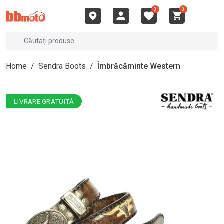
0
0
Home
/
Sendra Boots
/
Îmbrăcăminte Western
LIVRARE GRATUITĂ