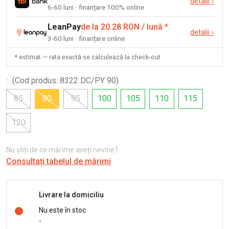
detalii
›
6-60 luni · finanțare 100% online
LeanPay
de la 20.28 RON / lună
*
detalii
›
3-60 luni · finanțare online
* estimat — rata exactă se calculează la check-out
:
(
Cod produs
:
8322 DC/PY 90
)
85
90
95
100
105
110
115
120
Nu știți de ce mărime aveți nevoie?
Consultați tabelul de mărimi
Livrare la domiciliu
Nu este în stoc
-