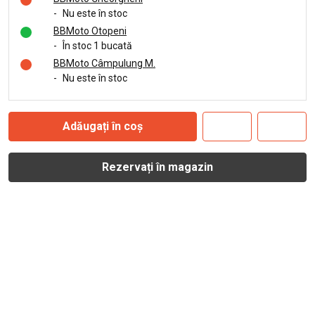
-
Nu este în stoc
BBMoto Otopeni
-
În stoc 1 bucată
BBMoto Câmpulung M.
-
Nu este în stoc
Adăugați în coș
Rezervați în magazin