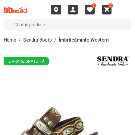
0
0
Home
/
Sendra Boots
/
Îmbrăcăminte Western
LIVRARE GRATUITĂ