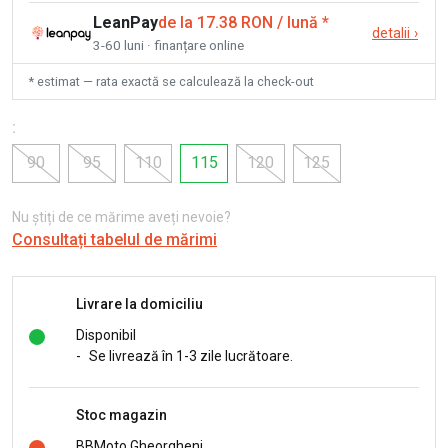
LeanPay
de la 17.38 RON / lună
*
detalii
›
3-60 luni · finanțare online
* estimat — rata exactă se calculează la check-out
:
90
95
110
115
120
125
Nu știți de ce mărime aveți nevoie?
Consultați tabelul de mărimi
Livrare la domiciliu
Disponibil
-
Se livrează în 1-3 zile lucrătoare.
Stoc magazin
BBMoto Gheorgheni