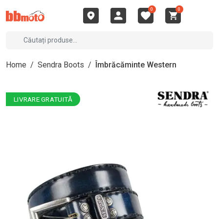
0
0
Home
/
Sendra Boots
/
Îmbrăcăminte Western
LIVRARE GRATUITĂ