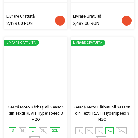
Livrare Gratuită
Livrare Gratuită
2,489.00 RON
2,489.00 RON
LIVRARE GRATUITĂ
LIVRARE GRATUITĂ
Geacă Moto Bărbați All Season
Geacă Moto Bărbați All Season
din Textil REVIT Hyperspeed 3
din Textil REVIT Hyperspeed 3
H2O
H2O
S
M
L
XL
2XL
S
M
L
XL
2XL