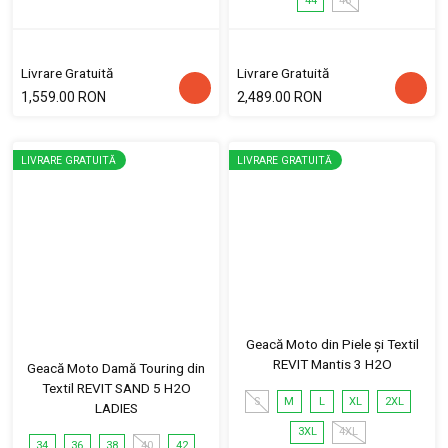
44
46
Livrare Gratuită
Livrare Gratuită
1,559.00 RON
2,489.00 RON
LIVRARE GRATUITĂ
LIVRARE GRATUITĂ
Geacă Moto din Piele și Textil
REVIT Mantis 3 H2O
Geacă Moto Damă Touring din
Textil REVIT SAND 5 H2O
S
M
L
XL
2XL
LADIES
3XL
4XL
34
36
38
40
42