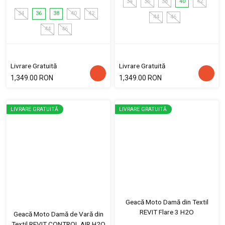
34
36
38
40
42
34
36
38
40
42
44
46
44
46
Livrare Gratuită
Livrare Gratuită
1,349.00 RON
1,349.00 RON
LIVRARE GRATUITĂ
LIVRARE GRATUITĂ
Geacă Moto Damă din Textil
REVIT Flare 3 H2O
Geacă Moto Damă de Vară din
Textil REVIT CONTROL AIR H2O