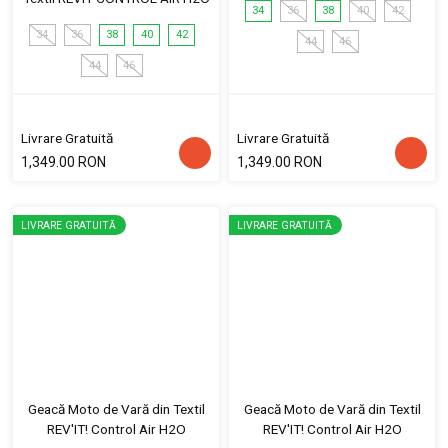
34
36
38
40
42
34
36
38
40
42
44
46
44
46
Livrare Gratuită
Livrare Gratuită
1,349.00 RON
1,349.00 RON
LIVRARE GRATUITĂ
LIVRARE GRATUITĂ
Geacă Moto de Vară din Textil
Geacă Moto de Vară din Textil
REV'IT! Control Air H2O
REV'IT! Control Air H2O