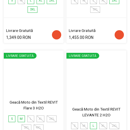
S
M
L
XL
2XL
S
M
L
XL
2XL
3XL
3XL
Livrare Gratuită
Livrare Gratuită
1,349.00 RON
1,455.00 RON
LIVRARE GRATUITĂ
LIVRARE GRATUITĂ
Geacă Moto din Textil REVIT
Flare 3 H2O
Geacă Moto din Textil REVIT
LEVANTE 2 H2O
S
M
L
XL
2XL
S
M
L
XL
2XL
3XL
4XL