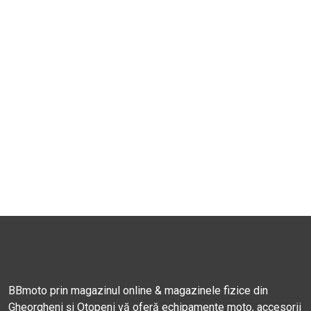
BBmoto prin magazinul online & magazinele fizice din
Gheorgheni și Otopeni vă oferă echipamente moto, accesorii