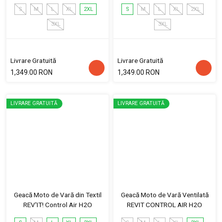
S
M
L
XL
2XL
S
M
L
XL
2XL
3XL
3XL
Livrare Gratuită
Livrare Gratuită
1,349.00 RON
1,349.00 RON
LIVRARE GRATUITĂ
LIVRARE GRATUITĂ
Geacă Moto de Vară din Textil
Geacă Moto de Vară Ventilată
REV'IT! Control Air H2O
REVIT CONTROL AIR H2O