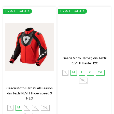
LIVRARE GRATUITĂ
LIVRARE GRATUITĂ
Geacă Moto Bărbați din Textil
REV'IT! Haste H2O
S
M
L
XL
2XL
3XL
Geacă Moto Bărbați All Season
din Textil REVIT Hyperspeed 3
H2O
S
M
L
XL
2XL