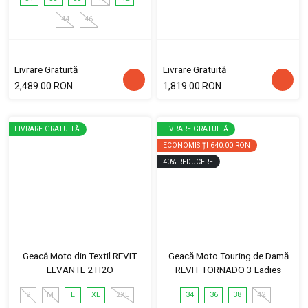
44
46
Livrare Gratuită
Livrare Gratuită
2,489.00 RON
1,819.00 RON
LIVRARE GRATUITĂ
LIVRARE GRATUITĂ
ECONOMISIȚI
640.00 RON
40
%
REDUCERE
Geacă Moto din Textil REVIT
Geacă Moto Touring de Damă
LEVANTE 2 H2O
REVIT TORNADO 3 Ladies
S
M
L
XL
2XL
34
36
38
42