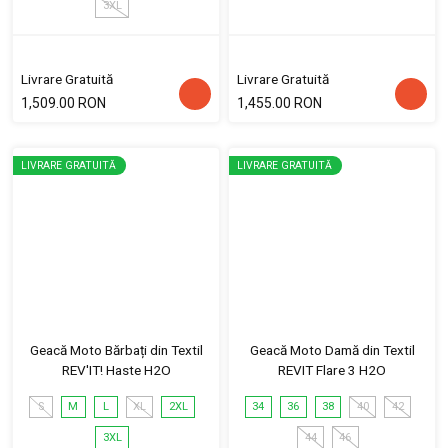
3XL
Livrare Gratuită
Livrare Gratuită
1,509.00 RON
1,455.00 RON
LIVRARE GRATUITĂ
LIVRARE GRATUITĂ
Geacă Moto Bărbați din Textil
Geacă Moto Damă din Textil
REV'IT! Haste H2O
REVIT Flare 3 H2O
S
M
L
XL
2XL
34
36
38
40
42
3XL
44
46